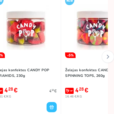
5%
-5%
lejas konfektes CANDY POP
Želejas konfektes CANDY 
RAMIDS, 230g
SPINNING TOPS, 260g
4
€
4
€
28
28
4
€
50
61 €/KG
16.46 €/KG