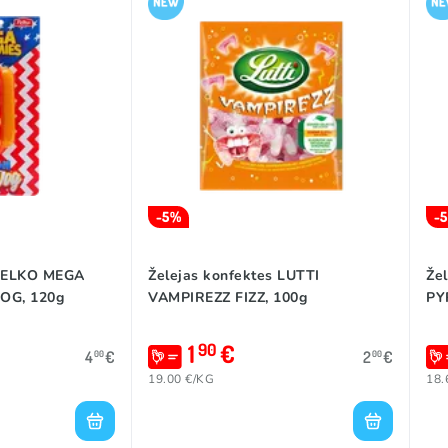
-5%
-
 FELKO MEGA
Želejas konfektes LUTTI
Že
OG, 120g
VAMPIREZZ FIZZ, 100g
PY
1
€
90
4
€
2
€
00
00
19.00 €/KG
18.