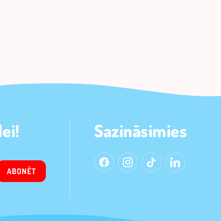
ei!
Sazināsimies
ABONĒT