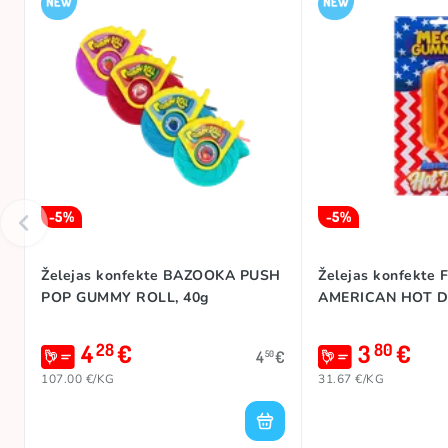
-5%
-5%
Želejas konfekte BAZOOKA PUSH
Želejas konfekte
POP GUMMY ROLL, 40g
AMERICAN HOT D
4
€
3
€
28
80
4
€
50
107.00 €/KG
31.67 €/KG