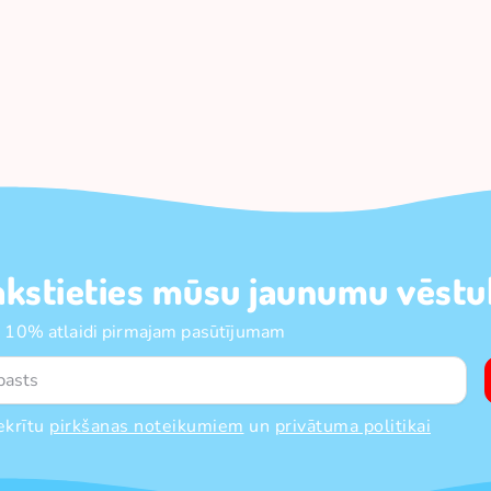
akstieties mūsu jaunumu vēstul
 10% atlaidi pirmajam pasūtījumam
ekrītu
pirkšanas noteikumiem
un
privātuma politikai