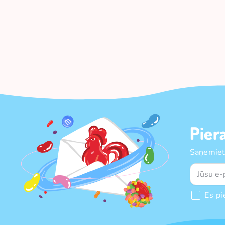
Pier
Saņemiet
Es pi