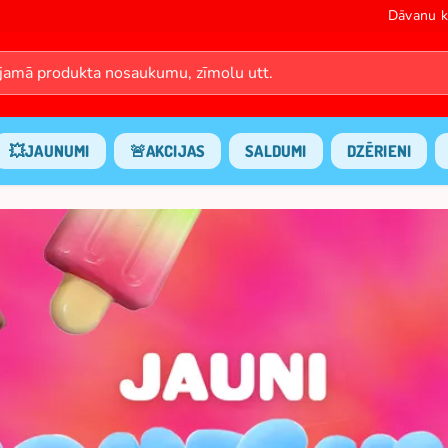
Dāvanu k
💥JAUNUMI
🚨AKCIJAS
SALDUMI
DZĒRIENI