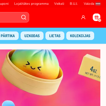
uponi
Lojalitātes programma
Veikali
B.U.J.
Valoda
0
PĀRTIKA
UZKODAS
LIETAS
KOLEKCIJAS