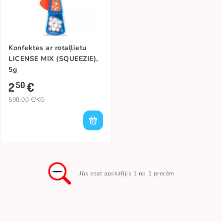
Konfektes ar rotaļlietu
LICENSE MIX (SQUEEZIE),
5g
2
€
50
500.00 €/KG
Jūs esat apskatījis 1 no 1 precēm