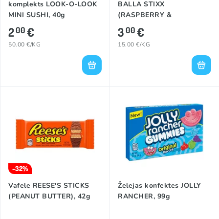
komplekts LOOK-O-LOOK
BALLA STIXX
MINI SUSHI, 40g
(RASPBERRY &
BLACKBERRY), 200g
2
€
3
€
00
00
50.00 €/KG
15.00 €/KG
-32%
Vafele REESE'S STICKS
Želejas konfektes JOLLY
(PEANUT BUTTER), 42g
RANCHER, 99g