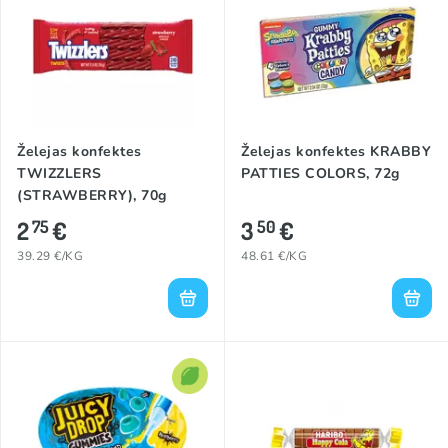
Želejas konfektes
Želejas konfektes KRABBY
TWIZZLERS
PATTIES COLORS, 72g
(STRAWBERRY), 70g
2
€
3
€
75
50
39.29 €/KG
48.61 €/KG