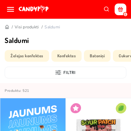
0
Visi produkti
Saldumi
Saldumi
Želejas konfektes
Konfektes
Batoniņi
Cukur
FILTRI
Produktu: 521