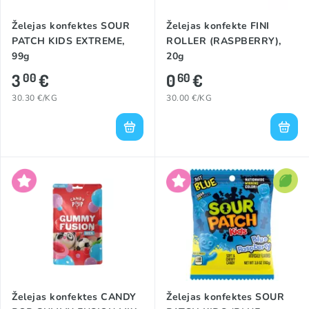
Želejas konfektes SOUR
Želejas konfekte FINI
PATCH KIDS EXTREME,
ROLLER (RASPBERRY),
99g
20g
3
€
0
€
00
60
30.30 €/KG
30.00 €/KG
Želejas konfektes CANDY
Želejas konfektes SOUR