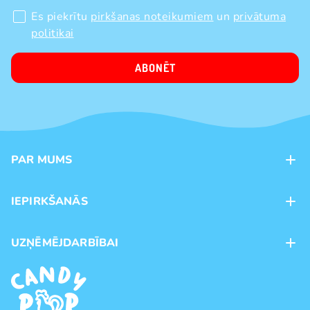
Es piekrītu
pirkšanas noteikumiem
un
privātuma
politikai
ABONĒT
PAR MUMS
Kontakti
IEPIRKŠANĀS
Veikali
Maksājumu veidi
UZŅĒMĒJDARBĪBAI
Piegāde
Preču zīmoli
Franšīze
Pirkšanas noteikumi
Vairumtirdzniecība
Privātuma politika