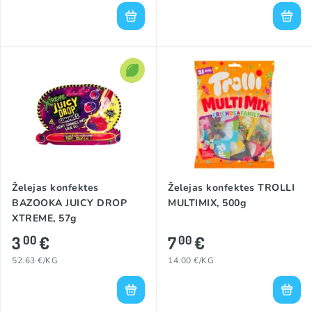
Želejas konfektes
Želejas konfektes TROLLI
BAZOOKA JUICY DROP
MULTIMIX, 500g
XTREME, 57g
3
€
7
€
00
00
52.63 €/KG
14.00 €/KG