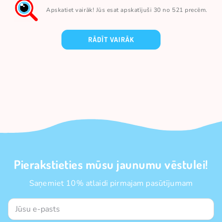
Apskatiet vairāk! Jūs esat apskatījuši 30 no 521 precēm.
RĀDĪT VAIRĀK
Pierakstieties mūsu jaunumu vēstulei!
Saņemiet 10% atlaidi pirmajam pasūtījumam