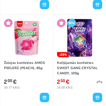
-29%
Želejas konfektes AMOS
Košļājamās konfektes
PEELERZ (PEACH), 65g
SWEET GANG CRYSTAL
CANDY, 100g
2
€
2
€
00
50
50
3
€
30.77 €/KG
25.00 €/KG