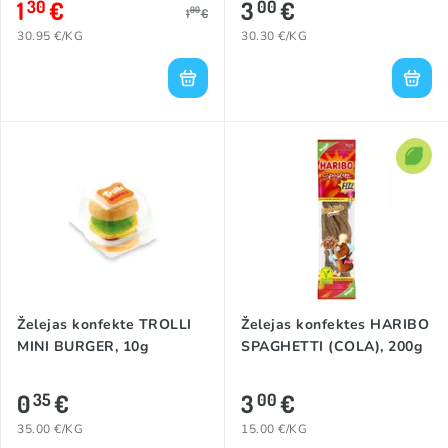
1
€
3
€
30
00
90
1
€
30.95 €/KG
30.30 €/KG
Želejas konfekte TROLLI
Želejas konfektes HARIBO
MINI BURGER, 10g
SPAGHETTI (COLA), 200g
0
€
3
€
35
00
35.00 €/KG
15.00 €/KG