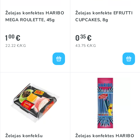
Želejas konfektes HARIBO
Želejas konfekte EFRUTTI
MEGA ROULETTE, 45g
CUPCAKES, 8g
1
€
0
€
00
35
22.22 €/KG
43.75 €/KG
Želejas konfekšu
Želejas konfektes HARIBO