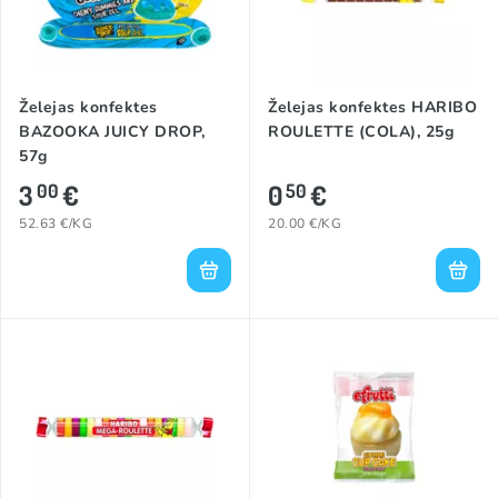
Želejas konfektes
Želejas konfektes HARIBO
BAZOOKA JUICY DROP,
ROULETTE (COLA), 25g
57g
3
€
0
€
00
50
52.63 €/KG
20.00 €/KG