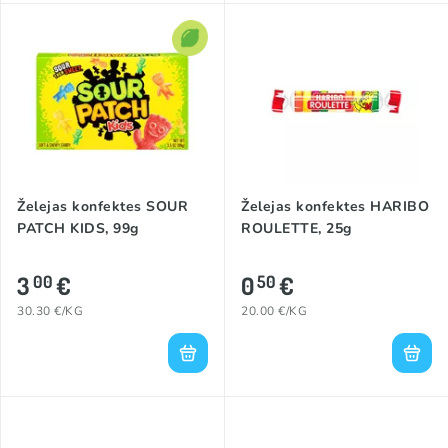
Želejas konfektes SOUR
Želejas konfektes HARIBO
PATCH KIDS, 99g
ROULETTE, 25g
3
€
0
€
00
50
30.30 €/KG
20.00 €/KG