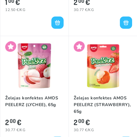
1
€
2
€
00
00
12.50 €/KG
30.77 €/KG
Želejas konfektes AMOS
Želejas konfektes AMOS
PEELERZ (LYCHEE), 65g
PEELERZ (STRAWBERRY),
65g
2
€
2
€
00
00
30.77 €/KG
30.77 €/KG