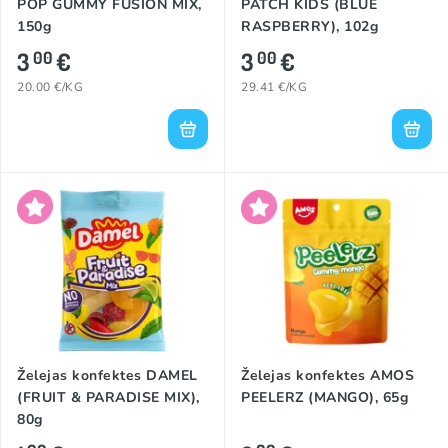
POP GUMMY FUSION MIX,
PATCH KIDS (BLUE
150g
RASPBERRY), 102g
3
€
3
€
00
00
20.00 €/KG
29.41 €/KG
Želejas konfektes DAMEL
Želejas konfektes AMOS
(FRUIT & PARADISE MIX),
PEELERZ (MANGO), 65g
80g