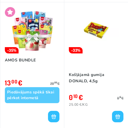
-35%
-33%
AMOS BUNDLE
Košļājamā gumija
13
€
DONALD, 4,5g
00
00
20
€
Piedāvājums spēkā tikai
0
€
10
pērkot internetā
15
0
€
25.00 €/KG