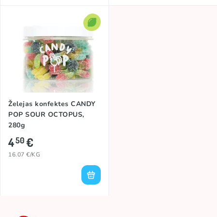
Želejas konfektes CANDY
POP SOUR OCTOPUS,
280g
4
€
50
16.07 €/KG