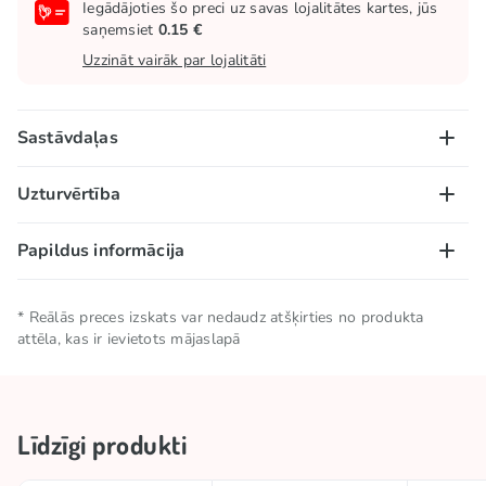
Iegādājoties šo preci uz savas lojalitātes kartes, jūs
saņemsiet
0.15 €
Uzzināt vairāk par lojalitāti
Sastāvdaļas
Cukurs, invertcukura sīrups, glikozes sīrups, ciete,
Uzturvērtība
skābuma regulētājs (E524), skābes (E334, E330),
krāsvielas (E163, E100, E153), aromatizētājs
100 g/ml:
Papildus informācija
(zemeņu).
Enerģētiskā vērtība – 1 544 kJ/ 363 kcal; tauki – 0g,
tostarp piesātinātās taukskābes – 0g; ogļhidrāti –
Neto daudzums
0.08 KG
* Reālās preces izskats var nedaudz atšķirties no produkta
90g, tostarp cukuri – 77g; šķiedrvielas – 0g;
attēla, kas ir ievietots mājaslapā
olbaltumvielas – 0g; sāls – 0,13g.
Zīmols
SOUR PATCH KIDS
Uzglabāšanas
Uzglabāt vēsā un sausā
Līdzīgi produkti
nosacījumi
vietā