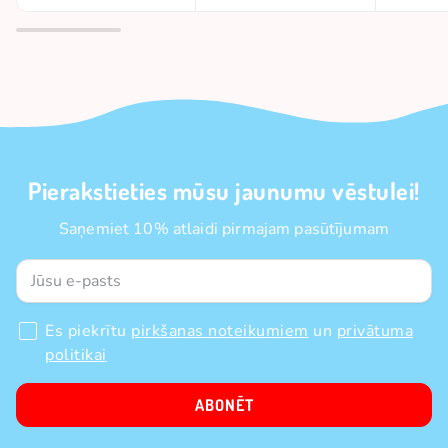
Pierakstieties mūsu jaunumu vēstulei!
Saņemiet 10% atlaidi pirmajam pasūtījumam
Es piekrītu
pirkšanas noteikumiem
un
privātuma
politikai
ABONĒT