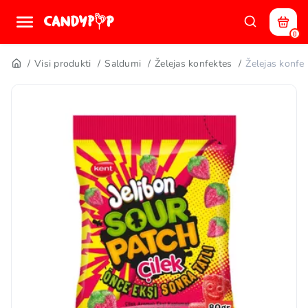
0
Visi produkti
Saldumi
Želejas konfektes
Želejas konf