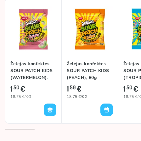
Izcelsmes valsts
Turcija
Želejas konfektes
Želejas konfektes
Želejas
SOUR PATCH KIDS
SOUR PATCH KIDS
SOUR P
(WATERMELON),
(PEACH), 80g
(TROPI
80g
1
€
1
€
1
€
50
50
50
18.75 €/KG
18.75 €/KG
18.75 €/