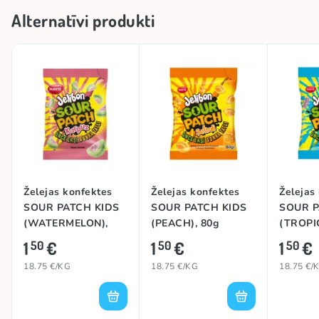
Alternatīvi produkti
Želejas konfektes
Želejas konfektes
Želejas
SOUR PATCH KIDS
SOUR PATCH KIDS
SOUR P
(WATERMELON),
(PEACH), 80g
(TROPI
80g
1
€
1
€
1
€
50
50
50
18.75 €/KG
18.75 €/KG
18.75 €/