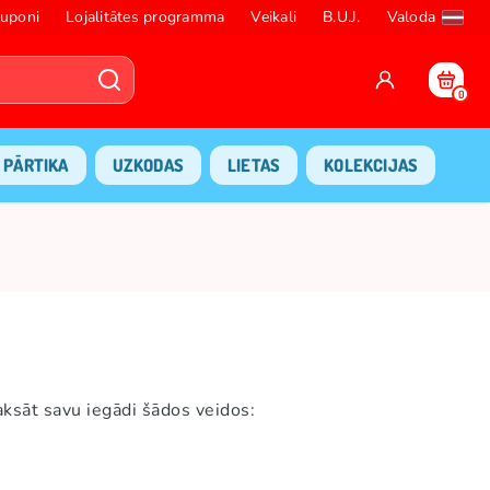
uponi
Lojalitātes programma
Veikali
B.U.J.
Valoda
0
PĀRTIKA
UZKODAS
LIETAS
KOLEKCIJAS
ksāt savu iegādi šādos veidos: