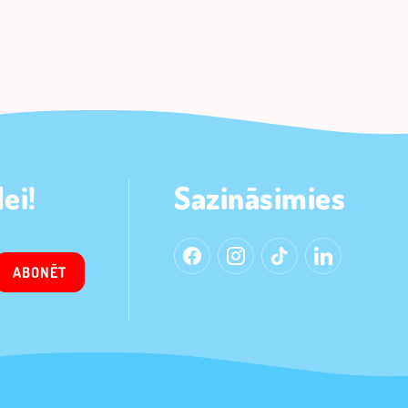
ei!
Sazināsimies
ABONĒT