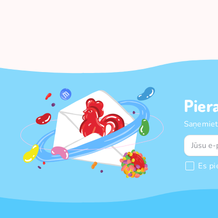
Pier
Saņemiet
Es pi