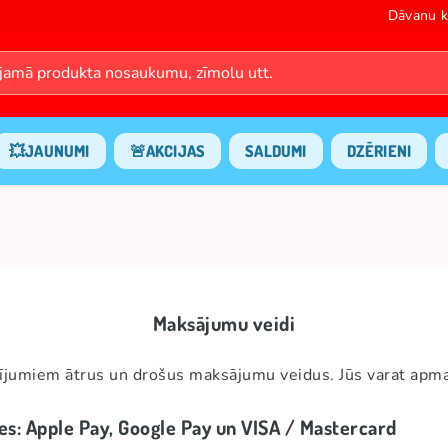
Dāvanu k
💥JAUNUMI
🚨AKCIJAS
SALDUMI
DZĒRIENI
Maksājumu veidi
ījumiem ātrus un drošus maksājumu veidus. Jūs varat apma
s: Apple Pay, Google Pay un VISA / Mastercard