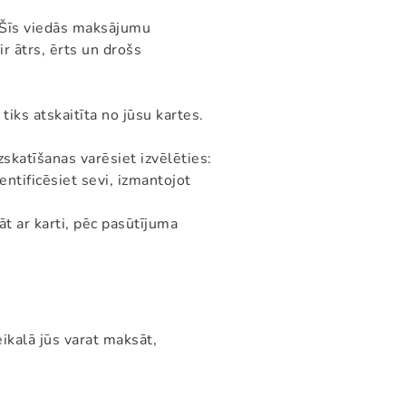
. Šīs viedās maksājumu
r ātrs, ērts un drošs
ks atskaitīta no jūsu kartes.
zskatīšanas varēsiet izvēlēties:
ntificēsiet sevi, izmantojot
āt ar karti, pēc pasūtījuma
ikalā jūs varat maksāt,