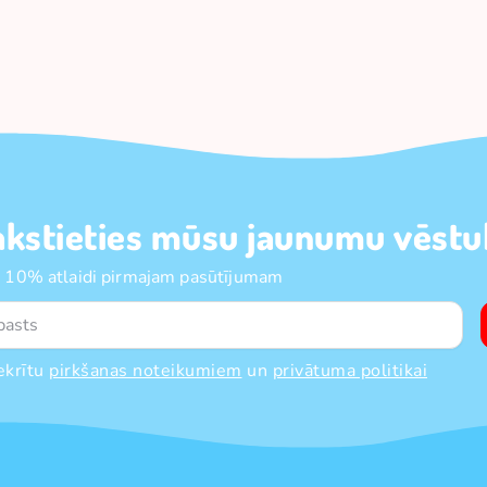
akstieties mūsu jaunumu vēstul
 10% atlaidi pirmajam pasūtījumam
ekrītu
pirkšanas noteikumiem
un
privātuma politikai