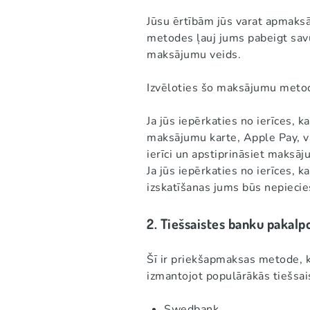
Jūsu ērtībām jūs varat apmaks
metodes ļauj jums pabeigt savu 
maksājumu veids.
Izvēloties šo maksājumu metodi
Ja jūs iepērkaties no ierīces, 
maksājumu karte, Apple Pay, va
ierīci un apstiprināsiet maksāj
Ja jūs iepērkaties no ierīces, 
izskatīšanas jums būs nepiecie
2. Tiešsaistes banku pakalp
Šī ir priekšapmaksas metode, k
izmantojot populārākās tiešsai
Swedbank