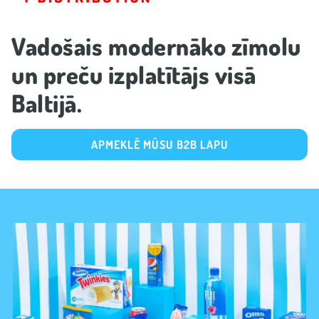
Vadošais modernāko zīmolu
un preču izplatītājs visā
Baltijā.
APMEKLĒ MŪSU B2B LAPU