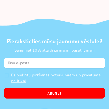
Pierakstieties mūsu jaunumu vēstulei!
Saņemiet 10% atlaidi pirmajam pasūtījumam
Es piekrītu
pirkšanas noteikumiem
un
privātuma
politikai
ABONĒT