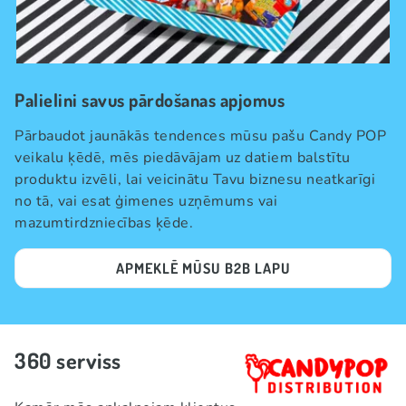
Palielini savus pārdošanas apjomus
Pārbaudot jaunākās tendences mūsu pašu Candy POP
veikalu ķēdē, mēs piedāvājam uz datiem balstītu
produktu izvēli, lai veicinātu Tavu biznesu neatkarīgi
no tā, vai esat ģimenes uzņēmums vai
mazumtirdzniecības ķēde.
APMEKLĒ MŪSU B2B LAPU
360 serviss