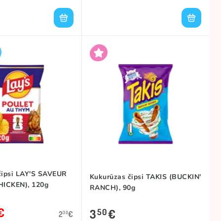
čipsi LAY'S SAVEUR
Kukurūzas čipsi TAKIS (BUCKIN'
ICKEN), 120g
RANCH), 90g
€
3
€
50
2
€
30