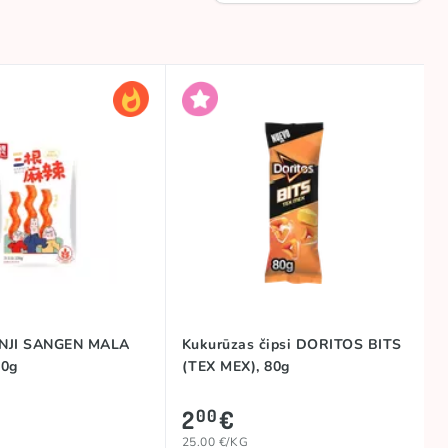
ENJI SANGEN MALA
Kukurūzas čipsi DORITOS BITS
20g
(TEX MEX), 80g
2
€
00
25.00 €/KG