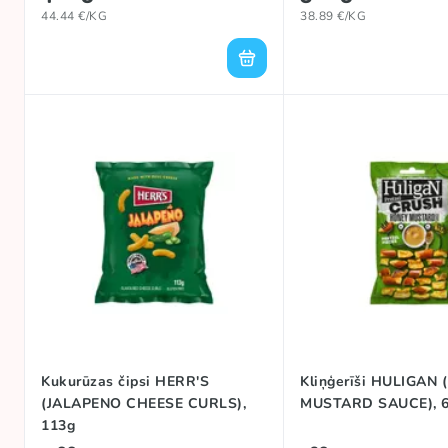
44.44 €/KG
38.89 €/KG
Kukurūzas čipsi HERR'S
Kliņģerīši HULIGAN
(JALAPENO CHEESE CURLS),
MUSTARD SAUCE), 
113g