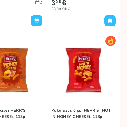
3
€
50
1
€
30
38.89 €/KG
čipsi HERR'S
Kukurūzas čipsi HERR'S (HOT
EESE), 113g
'N HONEY CHEESE), 113g