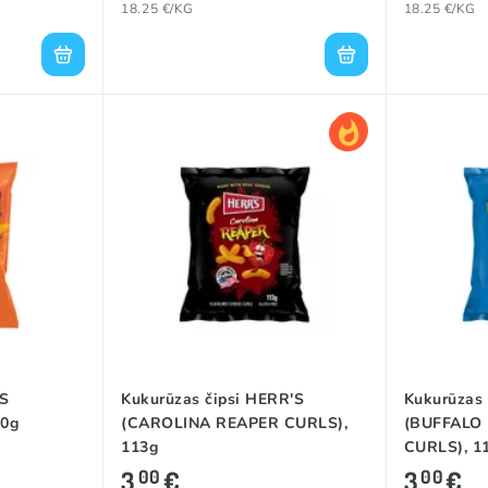
18.25 €/KG
18.25 €/KG
IS
Kukurūzas čipsi HERR'S
Kukurūzas 
90g
(CAROLINA REAPER CURLS),
(BUFFALO
113g
CURLS), 1
3
€
3
€
00
00