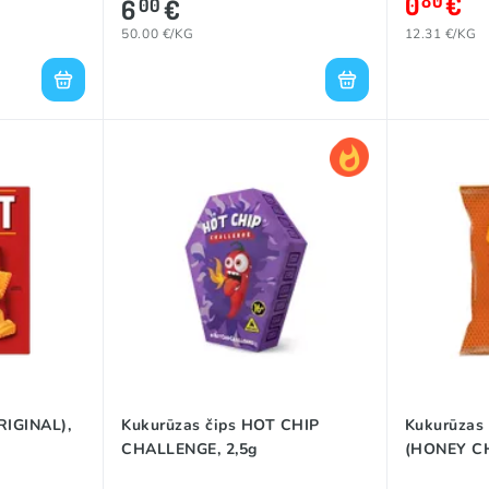
0
€
80
6
€
00
50.00 €/KG
12.31 €/KG
RIGINAL),
Kukurūzas čips HOT CHIP
Kukurūzas 
CHALLENGE, 2,5g
(HONEY CH