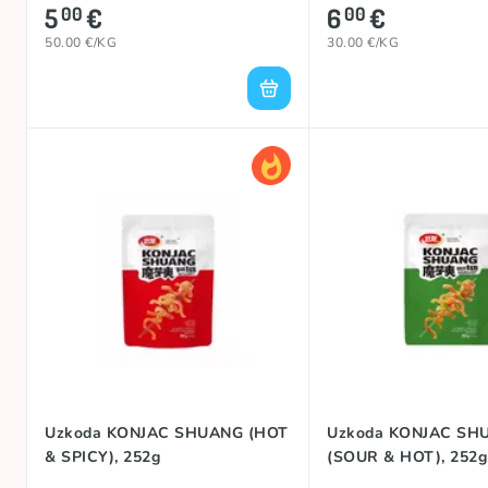
5
€
6
€
00
00
50.00 €/KG
30.00 €/KG
Uzkoda KONJAC SHUANG (HOT
Uzkoda KONJAC SH
& SPICY), 252g
(SOUR & HOT), 252g