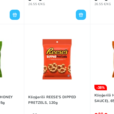
26.55 €/KG
26.55 €/KG
-38%
Kliņģerīš
 (HONEY
Kliņģerīši REESE'S DIPPED
SAUCE), 6
65g
PRETZELS, 120g