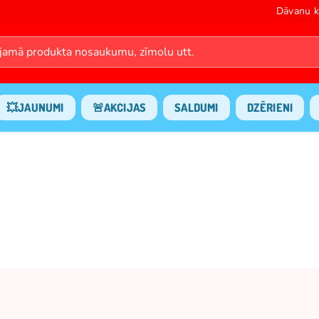
Dāvanu k
💥JAUNUMI
🚨AKCIJAS
SALDUMI
DZĒRIENI