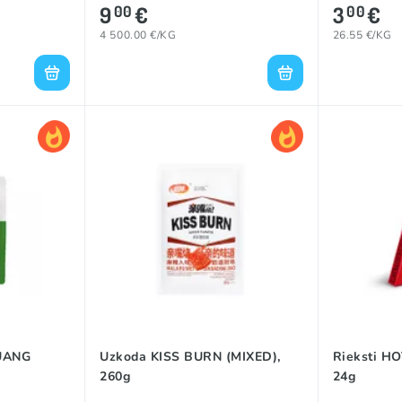
9
€
3
€
00
00
4 500.00 €/KG
26.55 €/KG
UANG
Uzkoda KISS BURN (MIXED),
Rieksti H
260g
24g