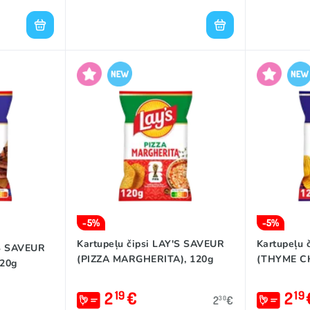
-5%
-5%
Kartupeļu čipsi LAY'S SAVEUR
Kartupeļu 
'S SAVEUR
(PIZZA MARGHERITA), 120g
(THYME CH
120g
2
€
2
19
19
2
€
30