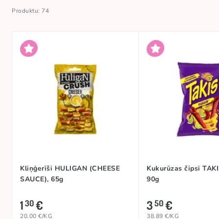
Produktu: 74
Kliņģerīši HULIGAN (CHEESE
Kukurūzas čipsi TAK
SAUCE), 65g
90g
1
€
3
€
30
50
20.00 €/KG
38.89 €/KG