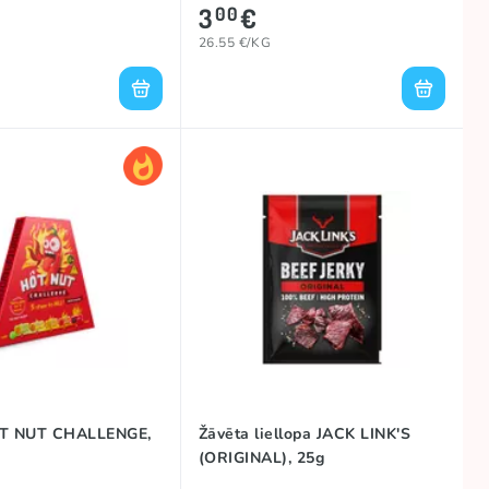
3
€
00
26.55 €/KG
OT NUT CHALLENGE,
Žāvēta liellopa JACK LINK'S
(ORIGINAL), 25g