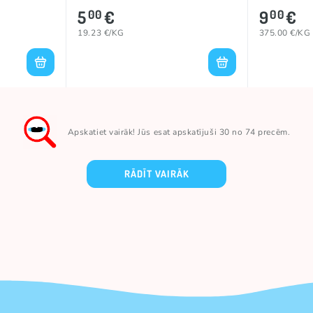
5
€
9
€
00
00
19.23 €/KG
375.00 €/KG
Apskatiet vairāk! Jūs esat apskatījuši 30 no 74 precēm.
RĀDĪT VAIRĀK