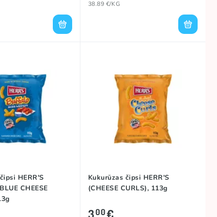
38.89 €/KG
čipsi HERR'S
Kukurūzas čipsi HERR'S
 BLUE CHEESE
(CHEESE CURLS), 113g
13g
3
€
00