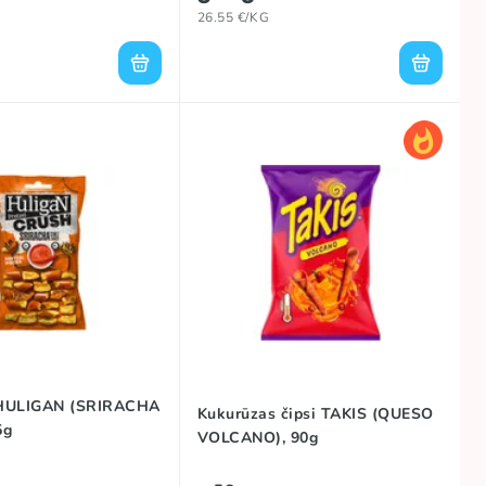
26.55 €/KG
i HULIGAN (SRIRACHA
Kukurūzas čipsi TAKIS (QUESO
5g
VOLCANO), 90g