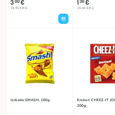
3
€
1
€
00
30
26.55 €/KG
20.00 €/KG
Uzkoda SMASH, 100g
Krekeri CHEEZ-IT (O
200g