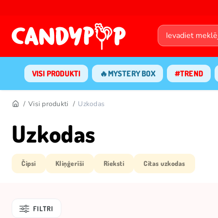
VISI PRODUKTI
🔥MYSTERY BOX
#TREND
Visi produkti
Uzkodas
Uzkodas
Čipsi
Kliņģerīši
Rieksti
Citas uzkodas
FILTRI