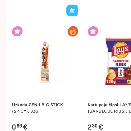
Uzkoda GENJI BIG STICK
Kartupeļu čipsi LAY
(SPICY), 32g
(BARBECUE RIBS), 
0
€
2
€
80
30