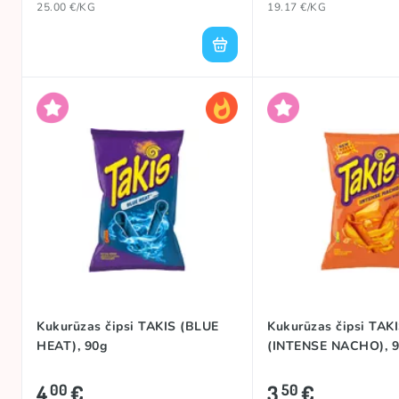
25.00 €/KG
19.17 €/KG
Kukurūzas čipsi TAKIS (BLUE
Kukurūzas čipsi TAK
HEAT), 90g
(INTENSE NACHO), 
4
€
3
€
00
50