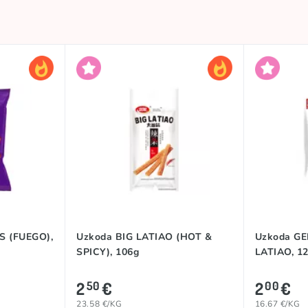
IS (FUEGO),
Uzkoda BIG LATIAO (HOT &
Uzkoda G
SPICY), 106g
LATIAO, 1
2
€
2
€
50
00
23.58 €/KG
16.67 €/KG