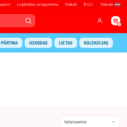
uponi
Lojalitātes programma
Veikali
B.U.J.
Valoda
0
PĀRTIKA
UZKODAS
LIETAS
KOLEKCIJAS
Ieteicamie