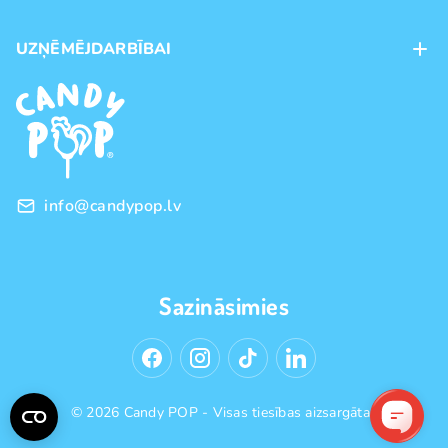
Maksājumu veidi
UZŅĒMĒJDARBĪBAI
Piegāde
Preču zīmoli
Franšīze
Pirkšanas noteikumi
Vairumtirdzniecība
Privātuma politika
info@candypop.lv
Sazināsimies
© 2026 Candy POP - Visas tiesības aizsargātas