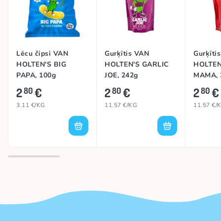
Lēcu čipsi VAN
Gurķītis VAN
Gurķīti
HOLTEN'S BIG
HOLTEN'S GARLIC
HOLTEN
PAPA, 100g
JOE, 242g
MAMA, 
2
€
2
€
2
€
80
80
80
3.11 €/KG
11.57 €/KG
11.57 €/