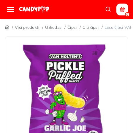
0
Visi produkti
Uzkodas
Čipsi
Citi čipsi
Lēcu čipsi VA