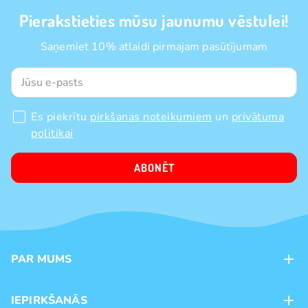
Pierakstieties mūsu jaunumu vēstulei!
Saņemiet 10% atlaidi pirmajam pasūtījumam
Es piekrītu
pirkšanas noteikumiem
un
privātuma
politikai
ABONĒT
PAR MUMS
Kontakti
IEPIRKŠANĀS
Veikali