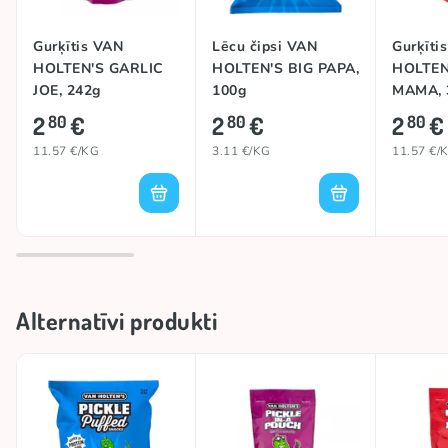
Gurķītis VAN
Lēcu čipsi VAN
Gurķīti
HOLTEN'S GARLIC
HOLTEN'S BIG PAPA,
HOLTEN
JOE, 242g
100g
MAMA, 
2
€
2
€
2
€
80
80
80
11.57 €/KG
3.11 €/KG
11.57 €/
Alternatīvi produkti