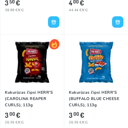
3
€
4
€
50
00
38.89 €/KG
44.44 €/KG
Kukurūzas čipsi HERR'S
Kukurūzas čipsi HERR'S
(CAROLINA REAPER
(BUFFALO BLUE CHEESE
CURLS), 113g
CURLS), 113g
3
€
3
€
00
00
26.55 €/KG
26.55 €/KG