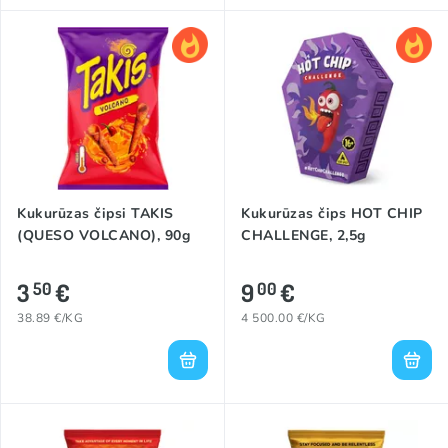
Kukurūzas čipsi TAKIS
Kukurūzas čips HOT CHIP
(QUESO VOLCANO), 90g
CHALLENGE, 2,5g
3
€
9
€
50
00
38.89 €/KG
4 500.00 €/KG