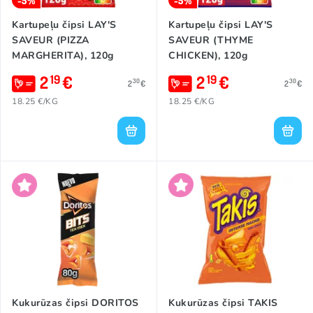
-5%
-5%
Kartupeļu čipsi LAY'S
Kartupeļu čipsi LAY'S
SAVEUR (PIZZA
SAVEUR (THYME
MARGHERITA), 120g
CHICKEN), 120g
2
€
2
€
19
19
30
30
2
€
2
€
18.25 €/KG
18.25 €/KG
Kukurūzas čipsi DORITOS
Kukurūzas čipsi TAKIS