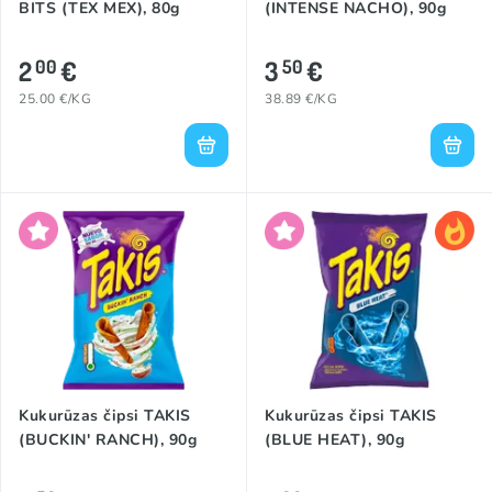
BITS (TEX MEX), 80g
(INTENSE NACHO), 90g
2
€
3
€
00
50
25.00 €/KG
38.89 €/KG
Kukurūzas čipsi TAKIS
Kukurūzas čipsi TAKIS
(BUCKIN' RANCH), 90g
(BLUE HEAT), 90g