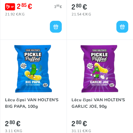
2
€
85
2
€
80
00
3
€
21.92 €/KG
21.54 €/KG
Lēcu čipsi VAN HOLTEN'S
Lēcu čipsi VAN HOLTEN'S
BIG PAPA, 100g
GARLIC JOE, 90g
2
€
2
€
80
80
3.11 €/KG
31.11 €/KG