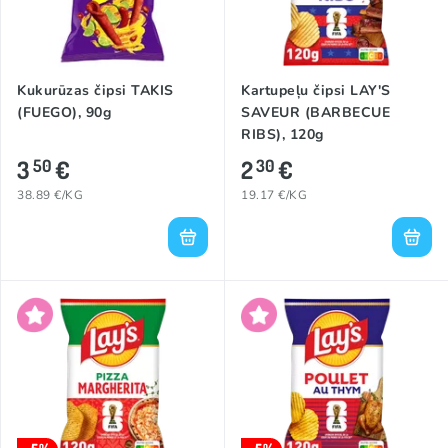
Kukurūzas čipsi TAKIS
Kartupeļu čipsi LAY'S
(FUEGO), 90g
SAVEUR (BARBECUE
RIBS), 120g
3
€
2
€
50
30
38.89 €/KG
19.17 €/KG