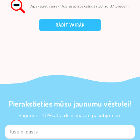
Apskatiet vairāk! Jūs esat apskatījuši 30 no 37 precēm.
RĀDĪT VAIRĀK
Pierakstieties mūsu jaunumu vēstulei!
Saņemiet 10% atlaidi pirmajam pasūtījumam