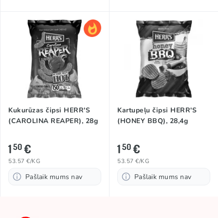
Kukurūzas čipsi HERR'S
Kartupeļu čipsi HERR'S
(CAROLINA REAPER), 28g
(HONEY BBQ), 28,4g
1
€
1
€
50
50
53.57 €/KG
53.57 €/KG
Pašlaik mums nav
Pašlaik mums nav