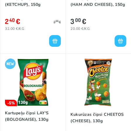
(KETCHUP), 150g
(HAM AND CHEESE), 150g
2
€
3
€
40
00
00
3
€
32.00 €/KG
20.00 €/KG
-5%
Kartupeļu čipsi LAY'S
Kukurūzas čipsi CHEETOS
(BOLOGNAISE), 130g
(CHEESE), 130g