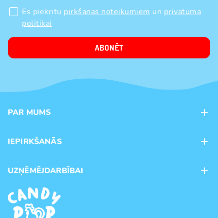
Es piekrītu
pirkšanas noteikumiem
un
privātuma
politikai
ABONĒT
PAR MUMS
Kontakti
IEPIRKŠANĀS
Veikali
Maksājumu veidi
UZŅĒMĒJDARBĪBAI
Piegāde
Preču zīmoli
Franšīze
Pirkšanas noteikumi
Vairumtirdzniecība
Privātuma politika