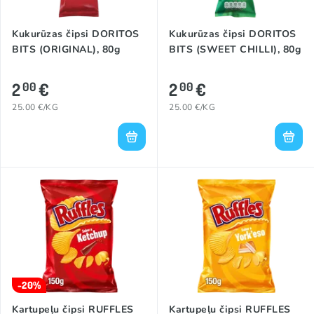
Kukurūzas čipsi DORITOS
Kukurūzas čipsi DORITOS
BITS (ORIGINAL), 80g
BITS (SWEET CHILLI), 80g
2
€
2
€
00
00
25.00 €/KG
25.00 €/KG
-20%
Kartupeļu čipsi RUFFLES
Kartupeļu čipsi RUFFLES