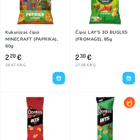
Kukurūzas čipsi
Čipsi LAY'S 3D BUGLES
MINECRAFT (PAPRIKA),
(FROMAGE), 85g
60g
2
€
2
€
20
30
36.67 €/KG
27.06 €/KG