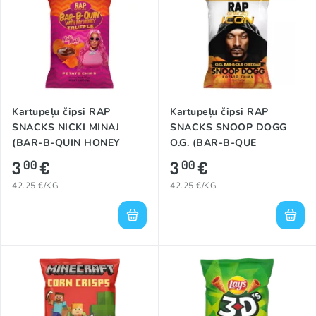
Kartupeļu čipsi RAP
Kartupeļu čipsi RAP
SNACKS NICKI MINAJ
SNACKS SNOOP DOGG
(BAR-B-QUIN HONEY
O.G. (BAR-B-QUE
TRUFFLE), 71g
CHEDDAR), 71g
3
€
3
€
00
00
42.25 €/KG
42.25 €/KG