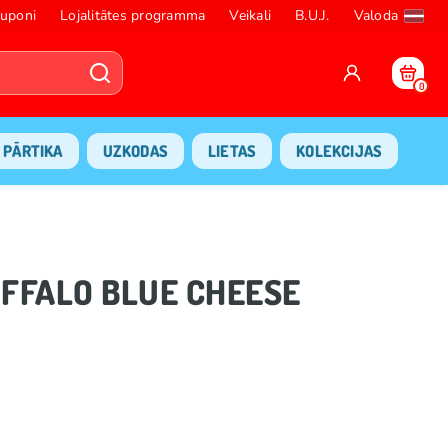
uponi
Lojalitātes programma
Veikali
B.U.J.
Valoda
0
PĀRTIKA
UZKODAS
LIETAS
KOLEKCIJAS
BUFFALO BLUE CHEESE