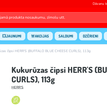
Dāvanu k
💥JAUNUMI
🚨AKCIJAS
SALDUMI
DZĒRIENI
ūzas čipsi HERR'S (BUFFALO BLUE CHEESE CURLS), 113g
Kukurūzas čipsi HERR'S (
CURLS), 113g
HERR'S