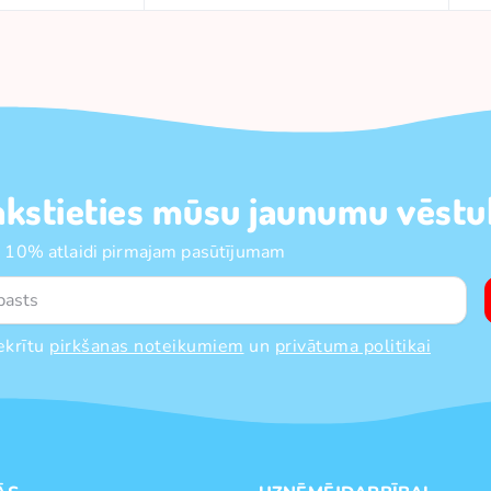
akstieties mūsu jaunumu vēstul
 10% atlaidi pirmajam pasūtījumam
ekrītu
pirkšanas noteikumiem
un
privātuma politikai