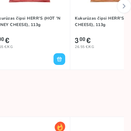
kurūzas čipsi HERR'S (HOT 'N
Kukurūzas čipsi HERR'S (
NEY CHEESE), 113g
CHEESE), 113g
€
3
€
00
00
55 €/KG
26.55 €/KG