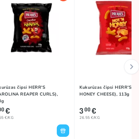
kurūzas čipsi HERR'S
Kukurūzas čipsi HERR'S (H
AROLINA REAPER CURLS),
HONEY CHEESE), 113g
3g
€
3
€
00
00
55 €/KG
26.55 €/KG