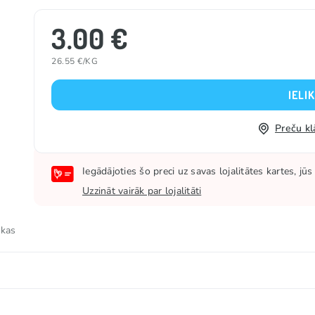
3.00 €
26.55 €/KG
IELI
Preču kl
Iegādājoties šo preci uz savas lojalitātes kartes, j
Uzzināt vairāk par lojalitāti
 kas
elu maisījums (maltodekstrīns, sāls, SŪKALU pulveris, piln