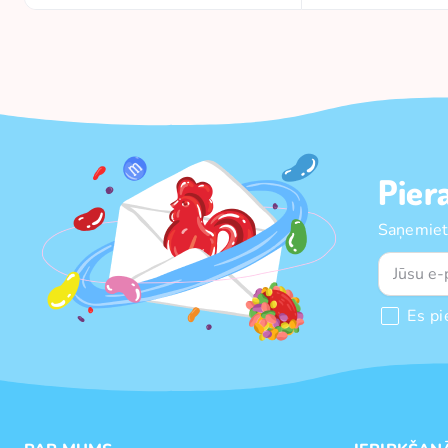
Pier
Saņemiet
Es pi