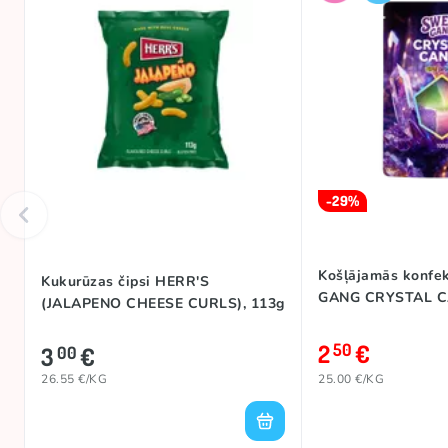
-29%
Košļājamās konfe
Kukurūzas čipsi HERR'S
GANG CRYSTAL C
(JALAPENO CHEESE CURLS), 113g
2
€
50
3
€
00
26.55 €/KG
25.00 €/KG