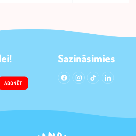
ei!
Sazināsimies
ABONĒT