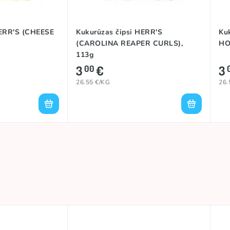
HERR'S (CHEESE
Kukurūzas čipsi HERR'S
Ku
(CAROLINA REAPER CURLS),
HO
113g
3
€
3
00
26.55 €/KG
26.