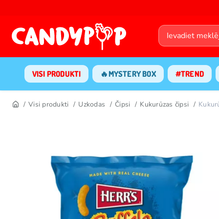
VISI PRODUKTI
🔥MYSTERY BOX
#TREND
Visi produkti
Uzkodas
Čipsi
Kukurūzas čipsi
Kukur