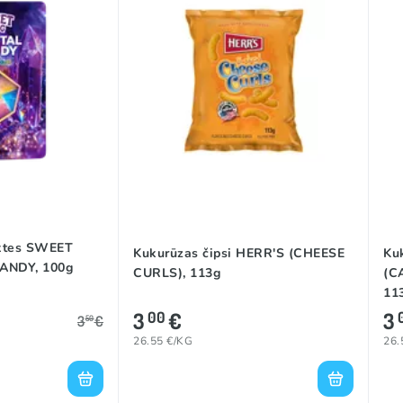
ktes SWEET
Kukurūzas čipsi HERR'S (CHEESE
Ku
ANDY, 100g
CURLS), 113g
(C
11
3
€
3
00
3
€
50
26.55 €/KG
26.