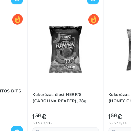
RITOS BITS
Kukurūzas čipsi HERR'S
Kukurūzas 
g
(CAROLINA REAPER), 28g
(HONEY CH
1
€
1
€
50
50
53.57 €/KG
53.57 €/KG