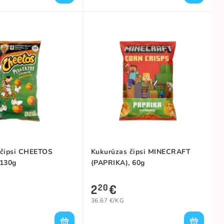
 čipsi CHEETOS
Kukurūzas čipsi MINECRAFT
 130g
(PAPRIKA), 60g
2
€
20
36.67 €/KG