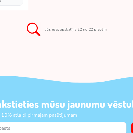
v
Jūs esat apskatījis 22 no 22 precēm
akstieties mūsu jaunumu vēstul
 10% atlaidi pirmajam pasūtījumam