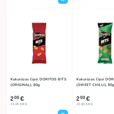
Kukurūzas čipsi DORITOS BITS
Kukurūzas čipsi DO
(ORIGINAL), 80g
(SWEET CHILLI), 80
2
€
2
€
00
00
25.00 €/KG
25.00 €/KG