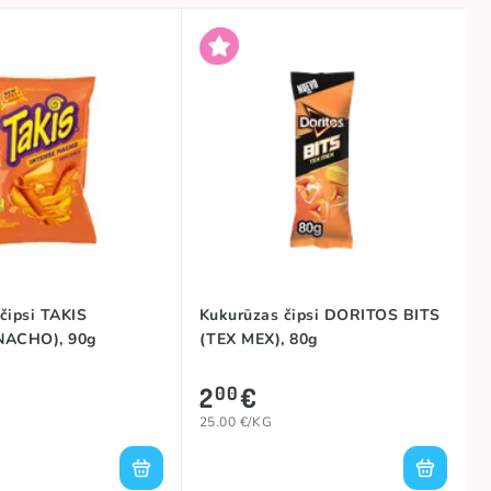
čipsi TAKIS
Kukurūzas čipsi DORITOS BITS
NACHO), 90g
(TEX MEX), 80g
2
€
00
25.00 €/KG