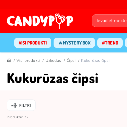
VISI PRODUKTI
🔥MYSTERY BOX
#TREND
Visi produkti
Uzkodas
Čipsi
Kukurūzas čipsi
Kukurūzas čipsi
FILTRI
Produktu: 22