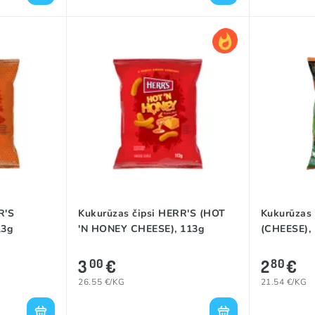
R'S
Kukurūzas čipsi HERR'S (HOT
Kukurūzas
13g
'N HONEY CHEESE), 113g
(CHEESE),
3
€
2
€
00
80
26.55 €/KG
21.54 €/KG