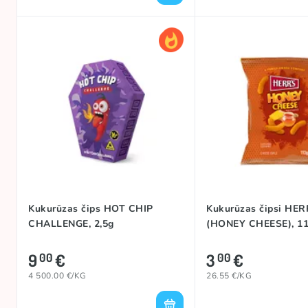
Kukurūzas čips HOT CHIP
Kukurūzas čipsi HER
CHALLENGE, 2,5g
(HONEY CHEESE), 1
9
€
3
€
00
00
4 500.00 €/KG
26.55 €/KG