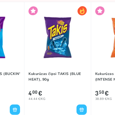
IS (BUCKIN'
Kukurūzas čipsi TAKIS (BLUE
Kukurūzas 
HEAT), 90g
(INTENSE 
4
€
3
€
00
50
44.44 €/KG
38.89 €/KG