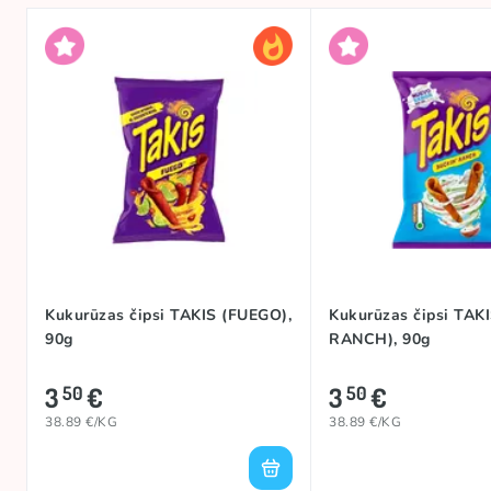
Kukurūzas čipsi TAKIS (FUEGO),
Kukurūzas čipsi TAK
90g
RANCH), 90g
3
€
3
€
50
50
38.89 €/KG
38.89 €/KG