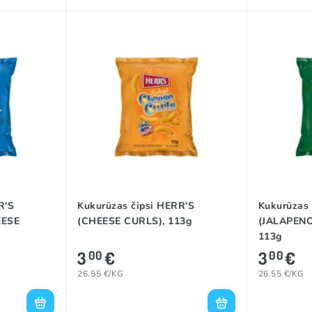
R'S
Kukurūzas čipsi HERR'S
Kukurūzas 
EESE
(CHEESE CURLS), 113g
(JALAPENO
113g
3
€
3
€
00
00
26.55 €/KG
26.55 €/KG