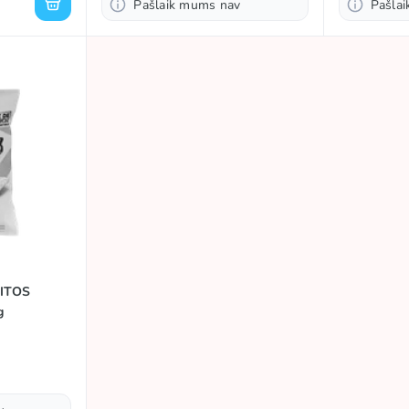
Pašlaik mums nav
Pašla
RITOS
g