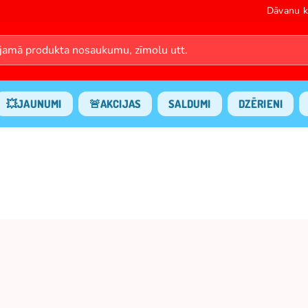
Dāvanu k
💥JAUNUMI
🚨AKCIJAS
SALDUMI
DZĒRIENI