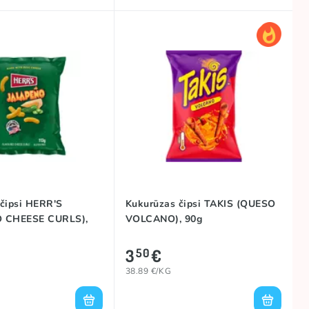
čipsi HERR'S
Kukurūzas čipsi TAKIS (QUESO
 CHEESE CURLS),
VOLCANO), 90g
3
€
50
38.89 €/KG