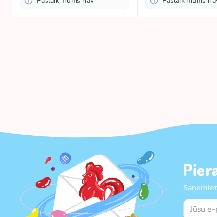
Pašlaik mums nav
Pašlaik mums na
Pier
Saņemiet