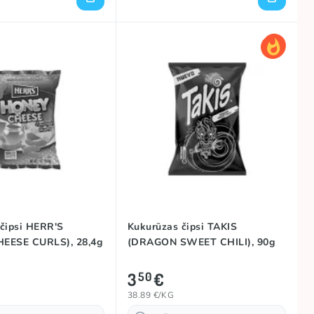
čipsi HERR'S
Kukurūzas čipsi TAKIS
EESE CURLS), 28,4g
(DRAGON SWEET CHILI), 90g
3
€
50
38.89 €/KG