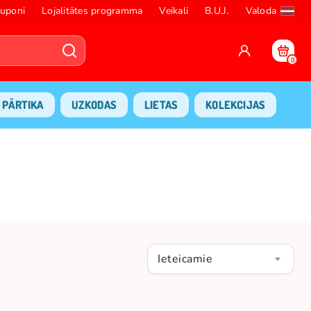
uponi
Lojalitātes programma
Veikali
B.U.J.
Valoda
0
PĀRTIKA
UZKODAS
LIETAS
KOLEKCIJAS
Ieteicamie