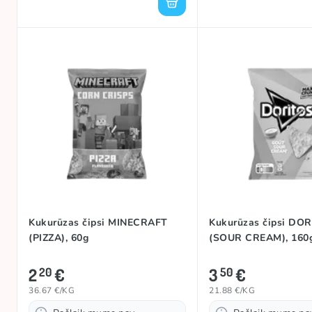
Kukurūzas čipsi MINECRAFT
Kukurūzas čipsi DO
(PIZZA), 60g
(SOUR CREAM), 160
2
€
3
€
20
50
36.67 €/KG
21.88 €/KG