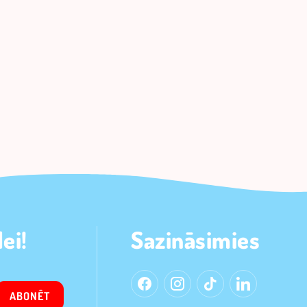
ei!
Sazināsimies
ABONĒT