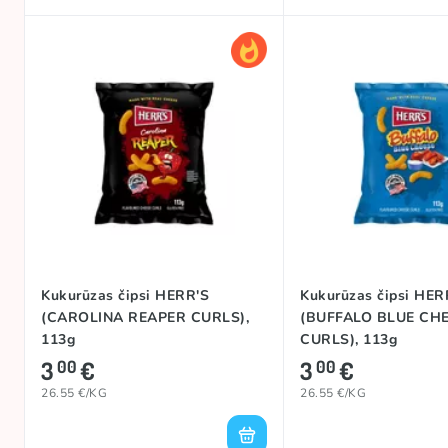
Kukurūzas čipsi HERR'S
Kukurūzas čipsi HER
(CAROLINA REAPER CURLS),
(BUFFALO BLUE CH
113g
CURLS), 113g
3
€
3
€
00
00
26.55 €/KG
26.55 €/KG