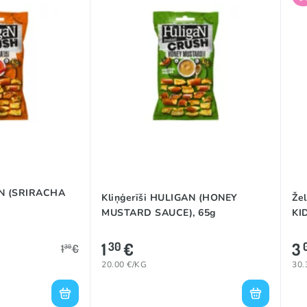
AN (SRIRACHA
Kliņģerīši HULIGAN (HONEY
Že
MUSTARD SAUCE), 65g
KI
1
€
3
30
1
€
30
20.00 €/KG
30.