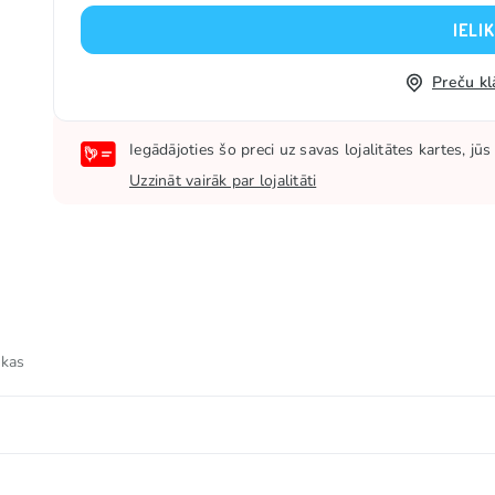
IELI
Preču kl
Iegādājoties šo preci uz savas lojalitātes kartes, j
Uzzināt vairāk par lojalitāti
 kas
siera mērcei 12% (SŪKALU pulveris, siera pulveris (PIENS)