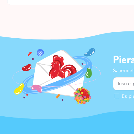
Pier
Saņemiet
Es pi