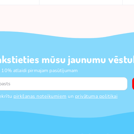
akstieties mūsu jaunumu vēstul
 10% atlaidi pirmajam pasūtījumam
ekrītu
pirkšanas noteikumiem
un
privātuma politikai