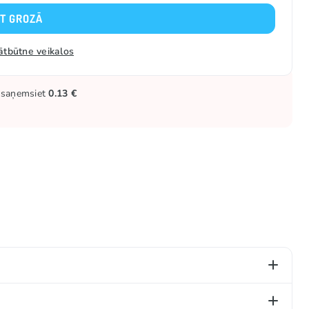
KT GROZĀ
ātbūtne veikalos
ūs saņemsiet
0.13 €
, 20%, sāls, aromatizētāji, pretsalipes vielas