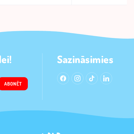
ei!
Sazināsimies
ABONĒT