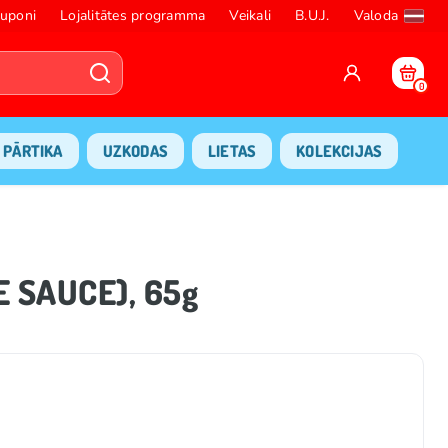
uponi
Lojalitātes programma
Veikali
B.U.J.
Valoda
0
PĀRTIKA
UZKODAS
LIETAS
KOLEKCIJAS
E SAUCE), 65g