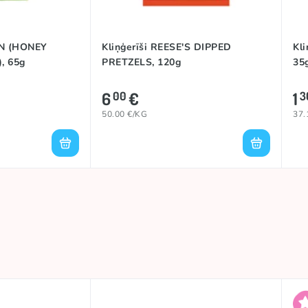
AN (HONEY
Kliņģerīši REESE'S DIPPED
Kl
, 65g
PRETZELS, 120g
35
6
€
1
00
3
50.00 €/KG
37.