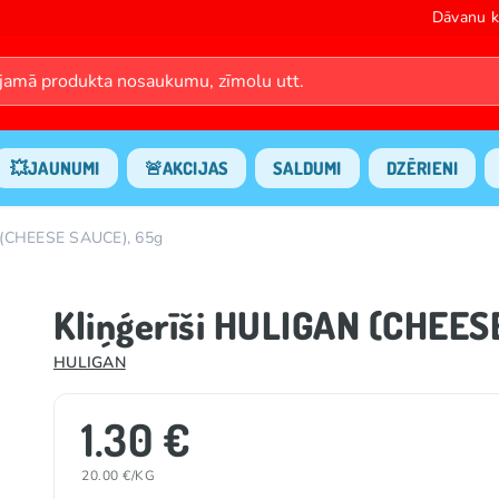
Dāvanu k
💥JAUNUMI
🚨AKCIJAS
SALDUMI
DZĒRIENI
 (CHEESE SAUCE), 65g
Kliņģerīši HULIGAN (CHEES
HULIGAN
1.30 €
20.00 €/KG