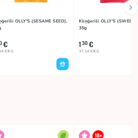
iņģerīši OLLY'S (SESAME SEED),
Kliņģerīši OLLY'S (SWEET C
g
35g
€
1
€
0
30
14 €/KG
37.14 €/KG