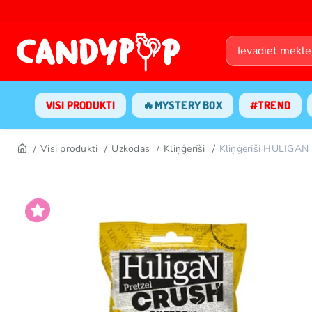
VISI PRODUKTI
🔥MYSTERY BOX
#TREND
Visi produkti
Uzkodas
Kliņģerīši
Kliņģerīši HULIGAN