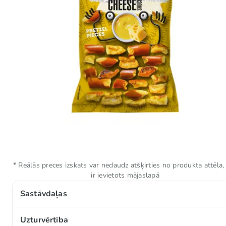
* Reālās preces izskats var nedaudz atšķirties no produkta attēla,
ir ievietots mājaslapā
Sastāvdaļas
KVIEŠU milti (GLUTĒNS), saulespuķu eļļa, garšvielas 
Uzturvērtība