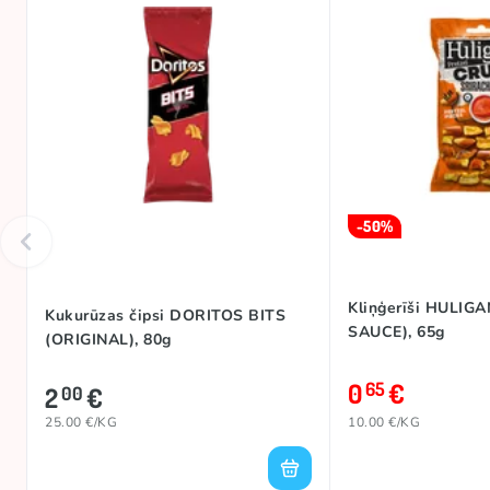
-50%
Kliņģerīši HULIG
Kukurūzas čipsi DORITOS BITS
SAUCE), 65g
(ORIGINAL), 80g
0
€
65
2
€
00
25.00 €/KG
10.00 €/KG