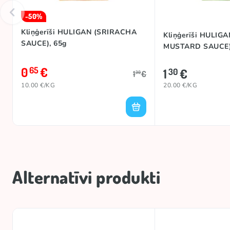
-50%
Kliņģerīši HULIGAN (SRIRACHA
Kliņģerīši HULIG
SAUCE), 65g
MUSTARD SAUCE)
0
€
65
1
€
30
1
€
30
10.00 €/KG
20.00 €/KG
Alternatīvi produkti