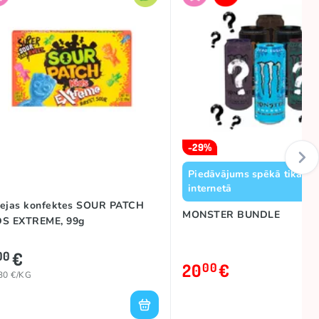
-29%
Piedāvājums spēkā tikai p
internetā
lejas konfektes SOUR PATCH
MONSTER BUNDLE
DS EXTREME, 99g
€
00
20
€
00
30 €/KG