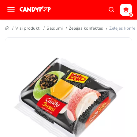
0
Visi produkti
Saldumi
Želejas konfektes
Želejas konf