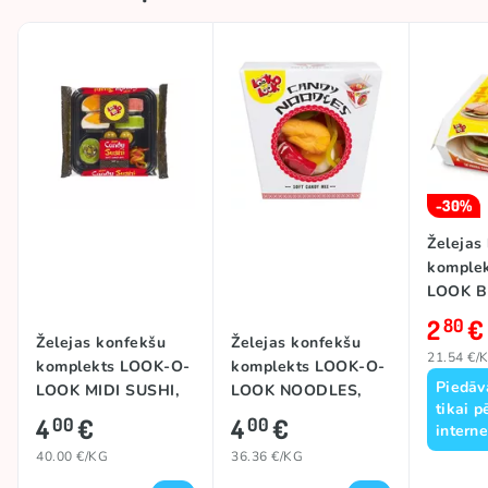
-30%
Želejas
komple
LOOK B
130g
2
€
80
Želejas konfekšu
Želejas konfekšu
21.54 €/
komplekts LOOK-O-
komplekts LOOK-O-
Piedāv
LOOK MIDI SUSHI,
LOOK NOODLES,
tikai p
100g
110g
4
€
4
€
00
00
interne
40.00 €/KG
36.36 €/KG