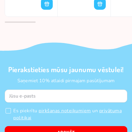
Pierakstieties mūsu jaunumu vēstulei!
Saņemiet 10% atlaidi pirmajam pasūtījumam
Es piekrītu
pirkšanas noteikumiem
un
privātuma
politikai