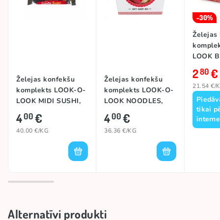
-30%
Želejas
komple
LOOK B
130g
2
€
80
Želejas konfekšu
Želejas konfekšu
21.54 €/
komplekts LOOK-O-
komplekts LOOK-O-
Piedāv
LOOK MIDI SUSHI,
LOOK NOODLES,
tikai p
100g
110g
4
€
4
€
00
00
interne
40.00 €/KG
36.36 €/KG
Alternatīvi produkti