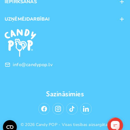
IEPIRKŠANĀS
Veikali
Maksājumu veidi
UZŅĒMĒJDARBĪBAI
Piegāde
Preču zīmoli
Franšīze
Pirkšanas noteikumi
Vairumtirdzniecība
Privātuma politika
info@candypop.lv
Sazināsimies
© 2026 Candy POP - Visas tiesības aizsargātas