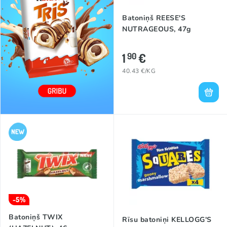
Batoniņš REESE'S
NUTRAGEOUS, 47g
1
€
90
40.43 €/KG
-5%
Batoniņš TWIX
Rīsu batoniņi KELLOGG'S