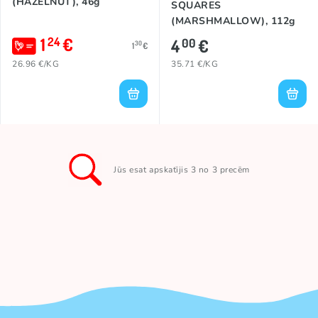
(HAZELNUT), 46g
SQUARES
(MARSHMALLOW), 112g
1
€
24
4
€
00
30
1
€
26.96 €/KG
35.71 €/KG
Jūs esat apskatījis 3 no 3 precēm