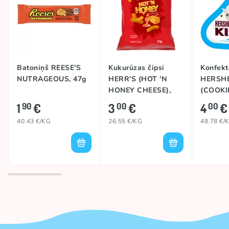
Batoniņš REESE'S
Kukurūzas čipsi
Konfekt
NUTRAGEOUS, 47g
HERR'S (HOT 'N
HERSHE
HONEY CHEESE),
(COOKI
113g
82g
1
€
3
€
4
€
90
00
00
40.43 €/KG
26.55 €/KG
48.78 €/