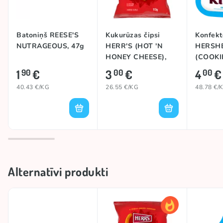
Batoniņš REESE'S
Kukurūzas čipsi
Konfekt
NUTRAGEOUS, 47g
HERR'S (HOT 'N
HERSHE
HONEY CHEESE),
(COOKI
113g
82g
1
€
3
€
4
€
90
00
00
40.43 €/KG
26.55 €/KG
48.78 €/
Alternatīvi produkti