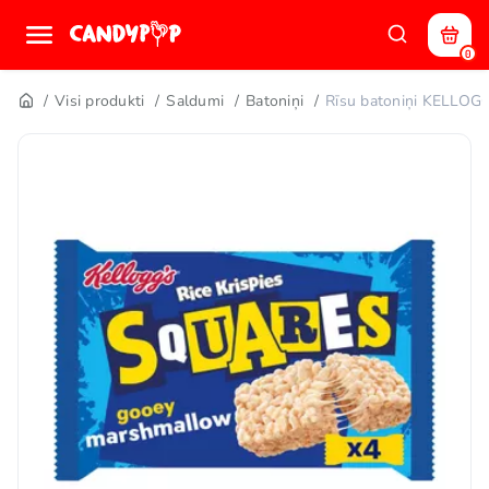
0
Visi produkti
Saldumi
Batoniņi
Rīsu batoniņi KELL