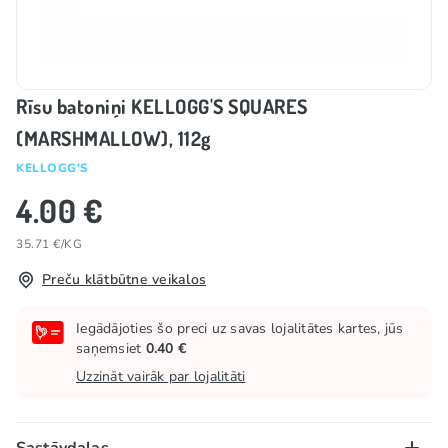
Rīsu batoniņi KELLOGG'S SQUARES
(MARSHMALLOW), 112g
KELLOGG'S
4.00 €
35.71 €/KG
Preču klātbūtne veikalos
Iegādājoties šo preci uz savas lojalitātes kartes, jūs
saņemsiet
0.40 €
Uzzināt vairāk par lojalitāti