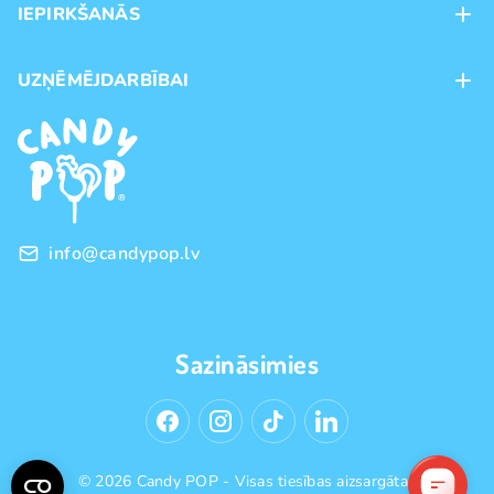
IEPIRKŠANĀS
Veikali
Maksājumu veidi
UZŅĒMĒJDARBĪBAI
Piegāde
Preču zīmoli
Franšīze
Pirkšanas noteikumi
Vairumtirdzniecība
Privātuma politika
info@candypop.lv
Sazināsimies
© 2026 Candy POP - Visas tiesības aizsargātas