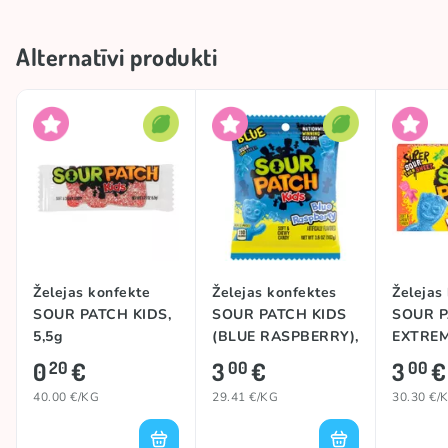
Alternatīvi produkti
Želejas konfekte
Želejas konfektes
Želejas
SOUR PATCH KIDS,
SOUR PATCH KIDS
SOUR P
5,5g
(BLUE RASPBERRY),
EXTREM
102g
0
€
3
€
3
€
20
00
00
40.00 €/KG
29.41 €/KG
30.30 €/