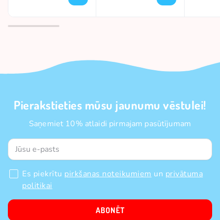
Pierakstieties mūsu jaunumu vēstulei!
Saņemiet 10% atlaidi pirmajam pasūtījumam
Es piekrītu
pirkšanas noteikumiem
un
privātuma
politikai
ABONĒT