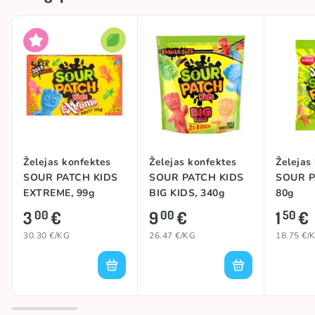
Kolekcijas
🍋 Skābā kolekcija
Skābums
Skābs
Izcelsmes valsts
Kanāda
Želejas konfektes
Želejas konfektes
Želejas
SOUR PATCH KIDS
SOUR PATCH KIDS
SOUR P
EXTREME, 99g
BIG KIDS, 340g
80g
3
€
9
€
1
€
00
00
50
30.30 €/KG
26.47 €/KG
18.75 €/