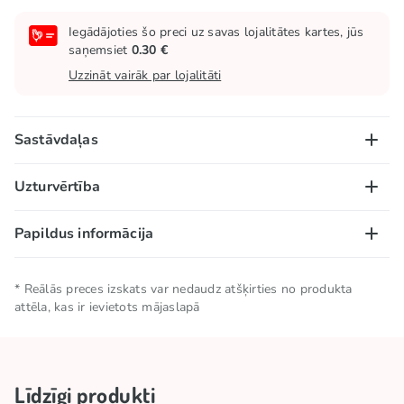
Iegādājoties šo preci uz savas lojalitātes kartes, jūs
saņemsiet
0.30 €
Uzzināt vairāk par lojalitāti
Sastāvdaļas
Cukurs, invertcukurs, kukurūzas sīrups, pārtikas
Uzturvērtība
modificētā ciete*, sastāvā ir mazāk nekā 2%: skābuma
regulētāji (E334, E330); aromatizētāji, krāsvielas
100 g/ml:
Papildus informācija
(E110**, E129**, E102**, E133). *Satur ģenētiski
Enerģētiskā vērtība – 1485 kJ/ 355; tauki – 0g,
modificētus organismus. **Var nelabvēlīgi ietekmēt
tostarp piesātinātās taukskābes – 0g; ogļhidrāti –
Neto daudzums
0.099 KG
bērnu aktivitāti un uzmanību.
* Reālās preces izskats var nedaudz atšķirties no produkta
90g, tostarp cukuri 80 g; šķiedrvielas – 0 g;
attēla, kas ir ievietots mājaslapā
olbaltumvielas – 0g, sāls – 0,83g.
Zīmols
SOUR PATCH KIDS
Uzglabāšanas
Uzglabāt vēsā un sausā
Līdzīgi produkti
nosacījumi
vietā