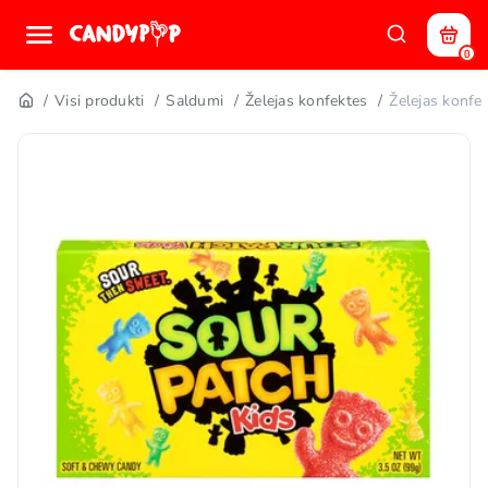
0
Visi produkti
Saldumi
Želejas konfektes
Želejas konf