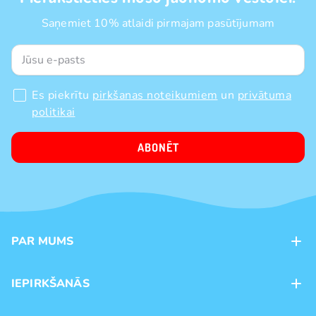
Saņemiet 10% atlaidi pirmajam pasūtījumam
Es piekrītu
pirkšanas noteikumiem
un
privātuma
politikai
ABONĒT
PAR MUMS
Kontakti
IEPIRKŠANĀS
Veikali
Maksājumu veidi