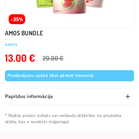
-35%
AMOS BUNDLE
AMOS
13.00 €
20.00 €
Piedāvājums spēkā tikai pērkot internetā
Papildus informācija
Uzglabāšanas
Uzglabāt vēsā un sausā
* Reālās preces izskats var nedaudz atšķirties no produkta
nosacījumi
attēla, kas ir ievietots mājaslapā
vietā
Kolekcijas
🥢 Āzijas preces