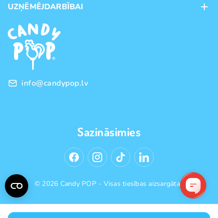
UZŅĒMĒJDARBĪBAI
Piegāde
Preču zīmoli
Franšīze
Pirkšanas noteikumi
Vairumtirdzniecība
Privātuma politika
info@candypop.lv
Sazināsimies
© 2026 Candy POP - Visas tiesības aizsargātas