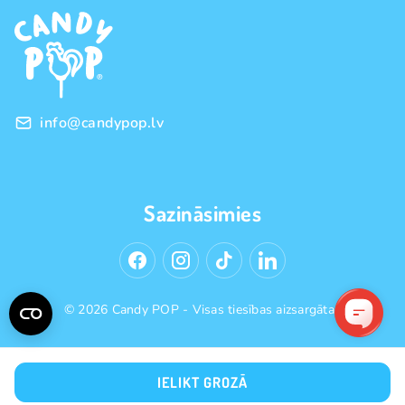
Franšīze
Pirkšanas noteikumi
Vairumtirdzniecība
Privātuma politika
info@candypop.lv
Sazināsimies
© 2026 Candy POP - Visas tiesības aizsargātas
IELIKT GROZĀ