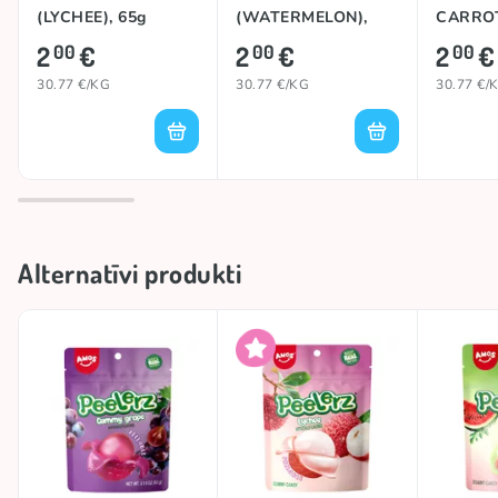
(LYCHEE), 65g
(WATERMELON),
CARROT
65g
2
€
2
€
2
€
00
00
00
30.77 €/KG
30.77 €/KG
30.77 €/
Alternatīvi produkti