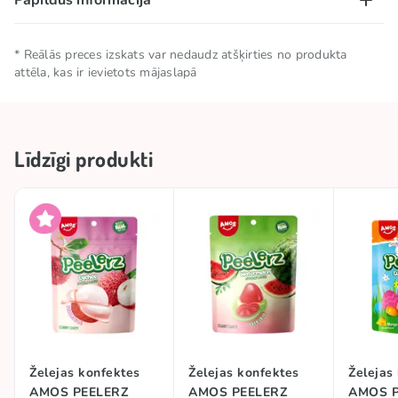
Papildus informācija
Neto daudzums
0.065 KG
* Reālās preces izskats var nedaudz atšķirties no produkta
attēla, kas ir ievietots mājaslapā
Uzglabāšanas
Uzglabāt vēsā un sausā
nosacījumi
vietā
Līdzīgi produkti
Kolekcijas
🥢 Āzijas preces
Izcelsmes valsts
Ķīna
TOP
TOP
Zīmols
AMOS
#trend
PEELABLE CANDY
Želejas konfektes
Želejas konfektes
Želejas
AMOS PEELERZ
AMOS PEELERZ
AMOS P