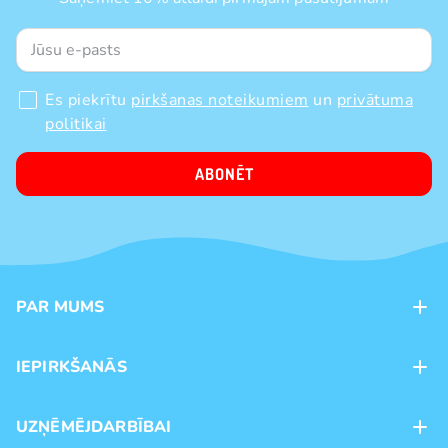
Es piekrītu
pirkšanas noteikumiem
un
privātuma
politikai
ABONĒT
PAR MUMS
Kontakti
IEPIRKŠANĀS
Veikali
Maksājumu veidi
UZŅĒMĒJDARBĪBAI
Piegāde
Preču zīmoli