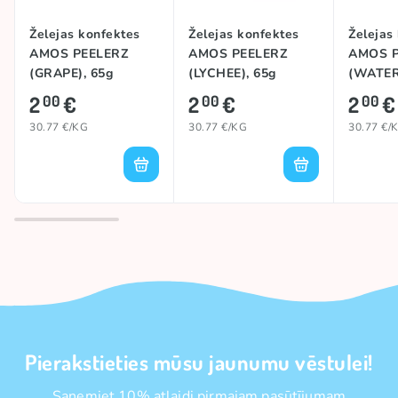
Želejas konfektes
Želejas konfektes
Želejas
AMOS PEELERZ
AMOS PEELERZ
AMOS P
(GRAPE), 65g
(LYCHEE), 65g
(WATER
65g
2
€
2
€
2
€
00
00
00
30.77 €/KG
30.77 €/KG
30.77 €/
Pierakstieties mūsu jaunumu vēstulei!
Saņemiet 10% atlaidi pirmajam pasūtījumam