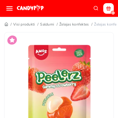
0
Visi produkti
Saldumi
Želejas konfektes
Želejas kon