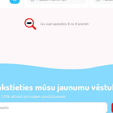
Jūs esat apskatījis 8 no 8 precēm
akstieties mūsu jaunumu vēstul
 10% atlaidi pirmajam pasūtījumam