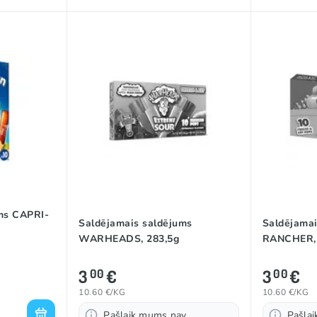
ms CAPRI-
Saldējamais saldējums
Saldējamai
WARHEADS, 283,5g
RANCHER, 
3
€
3
€
00
00
10.60 €/KG
10.60 €/KG
Pašlaik mums nav
Pašla