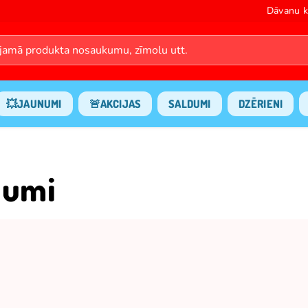
Dāvanu k
💥JAUNUMI
🚨AKCIJAS
SALDUMI
DZĒRIENI
jumi