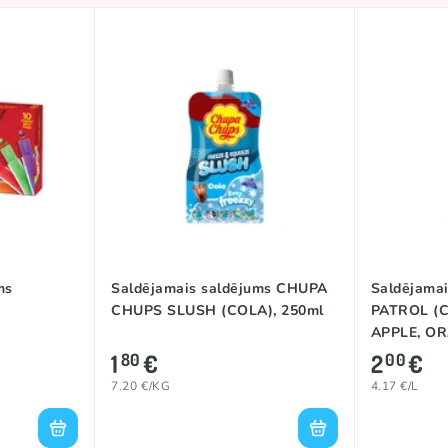
ms
Saldējamais saldējums CHUPA
Saldējama
CHUPS SLUSH (COLA), 250ml
PATROL (
APPLE, OR
1
€
2
€
80
00
7.20 €/KG
4.17 €/L