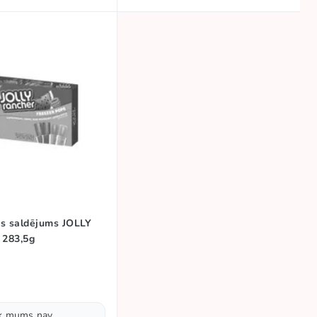
s saldējums JOLLY
283,5g
ik mums nav