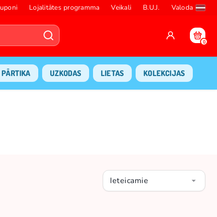
uponi
Lojalitātes programma
Veikali
B.U.J.
Valoda
0
PĀRTIKA
UZKODAS
LIETAS
KOLEKCIJAS
Ieteicamie