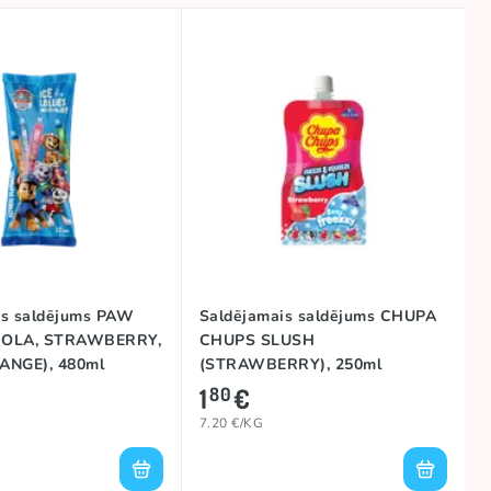
is saldējums PAW
Saldējamais saldējums CHUPA
COLA, STRAWBERRY,
CHUPS SLUSH
ANGE), 480ml
(STRAWBERRY), 250ml
1
€
80
7.20 €/KG