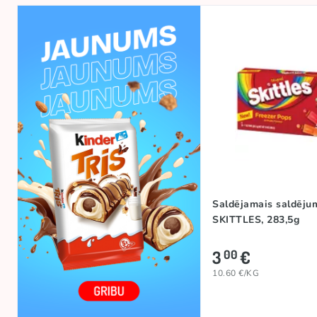
Saldējamais saldēju
SKITTLES, 283,5g
3
€
00
10.60 €/KG