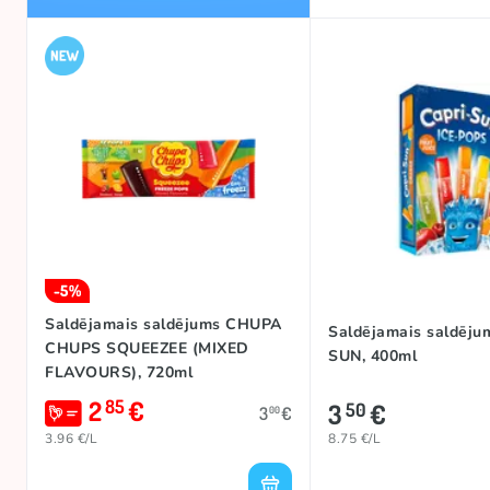
-5%
Saldējamais saldējums CHUPA
Saldējamais saldēju
CHUPS SQUEEZEE (MIXED
SUN, 400ml
FLAVOURS), 720ml
2
€
85
3
€
50
3
€
00
3.96 €/L
8.75 €/L