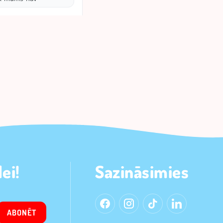
ei!
Sazināsimies
ABONĒT