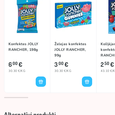
Izcelsmes valsts
ASV
Konfektes JOLLY
Želejas konfektes
Košļāja
RANCHER, 198g
JOLLY RANCHER,
konfekt
99g
RANCHE
CHEWS 
6
€
3
€
2
€
00
00
50
58g
30.30 €/KG
30.30 €/KG
43.10 €/
Alternatīvi produkti