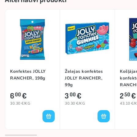
Konfektes JOLLY
Želejas konfektes
Košļāja
RANCHER, 198g
JOLLY RANCHER,
konfekt
99g
RANCHE
CHEWS 
6
€
3
€
2
€
00
00
50
58g
30.30 €/KG
30.30 €/KG
43.10 €/