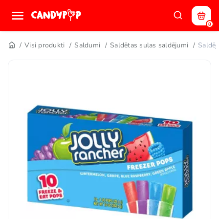
0
Visi produkti
Saldumi
Saldētas sulas saldējumi
Saldē