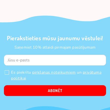
Pierakstieties mūsu jaunumu vēstulei!
Saņemiet 10% atlaidi pirmajam pasūtījumam
Es piekrītu
pirkšanas noteikumiem
un
privātuma
politikai
ABONĒT