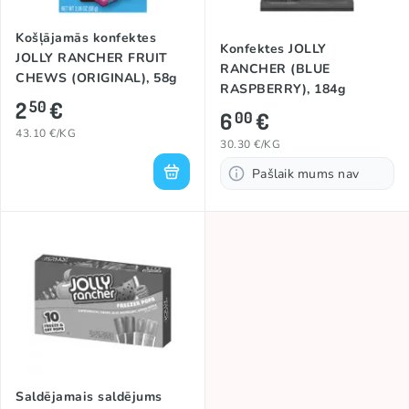
Košļājamās konfektes
Konfektes JOLLY
JOLLY RANCHER FRUIT
RANCHER (BLUE
CHEWS (ORIGINAL), 58g
RASPBERRY), 184g
2
€
50
6
€
00
43.10 €/KG
30.30 €/KG
Pašlaik mums nav
Saldējamais saldējums