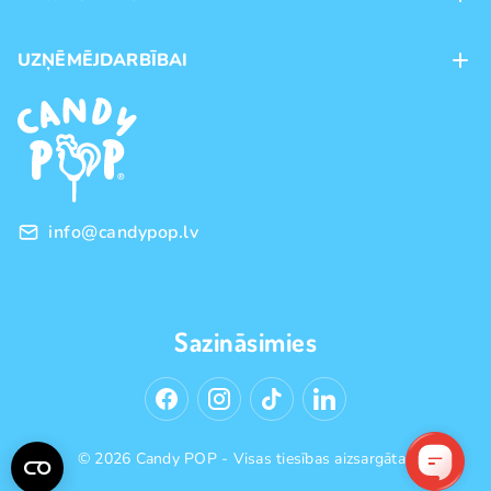
Veikali
Maksājumu veidi
UZŅĒMĒJDARBĪBAI
Piegāde
Preču zīmoli
Franšīze
Pirkšanas noteikumi
Vairumtirdzniecība
Privātuma politika
info@candypop.lv
Sazināsimies
© 2026 Candy POP - Visas tiesības aizsargātas