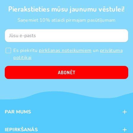
Pierakstieties mūsu jaunumu vēstulei!
Saņemiet 10% atlaidi pirmajam pasūtījumam
Es piekrītu
pirkšanas noteikumiem
un
privātuma
politikai
ABONĒT
PAR MUMS
Kontakti
IEPIRKŠANĀS
Veikali