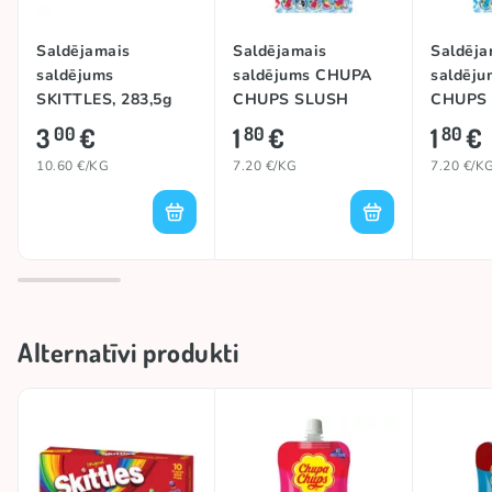
Saldējamais
Saldējamais
Saldēja
saldējums
saldējums CHUPA
saldēj
SKITTLES, 283,5g
CHUPS SLUSH
CHUPS
(STRAWBERRY),
(COLA),
3
€
1
€
1
€
00
80
80
250ml
10.60 €/KG
7.20 €/KG
7.20 €/K
Alternatīvi produkti