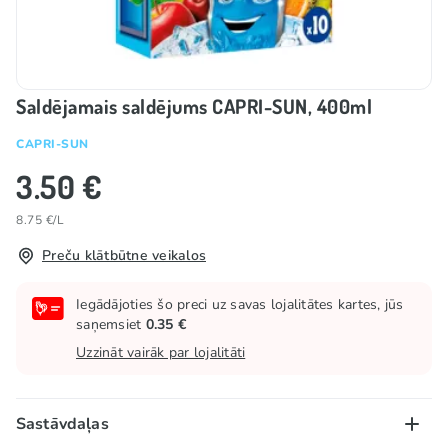
Saldējamais saldējums CAPRI-SUN, 400ml
CAPRI-SUN
3.50 €
8.75 €/L
Preču klātbūtne veikalos
Iegādājoties šo preci uz savas lojalitātes kartes, jūs
saņemsiet
0.35 €
Uzzināt vairāk par lojalitāti
Sastāvdaļas