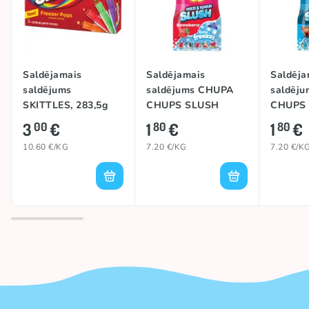
Saldējamais
Saldējamais
Saldēja
saldējums
saldējums CHUPA
saldēj
SKITTLES, 283,5g
CHUPS SLUSH
CHUPS
(STRAWBERRY),
(COLA),
3
€
1
€
1
€
00
80
80
250ml
10.60 €/KG
7.20 €/KG
7.20 €/K