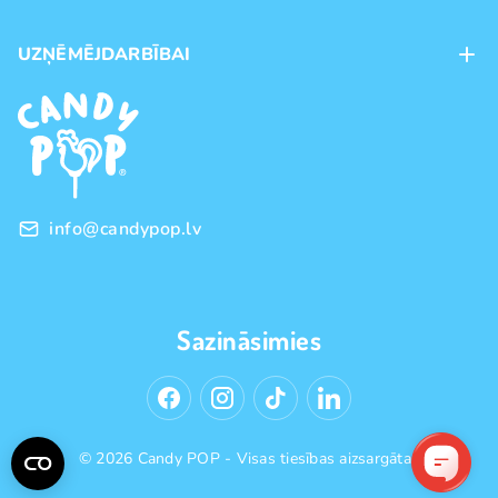
Maksājumu veidi
UZŅĒMĒJDARBĪBAI
Piegāde
Preču zīmoli
Franšīze
Pirkšanas noteikumi
Vairumtirdzniecība
Privātuma politika
info@candypop.lv
Sazināsimies
© 2026 Candy POP - Visas tiesības aizsargātas