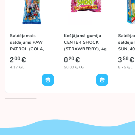
Saldējamais
Košļājamā gumija
Saldēja
saldējums PAW
CENTER SHOCK
saldēju
PATROL (COLA,
(STRAWBERRY), 4g
SUN, 4
STRAWBERRY,
2
€
0
€
3
€
00
20
50
APPLE, ORANGE),
4.17 €/L
50.00 €/KG
8.75 €/L
480ml