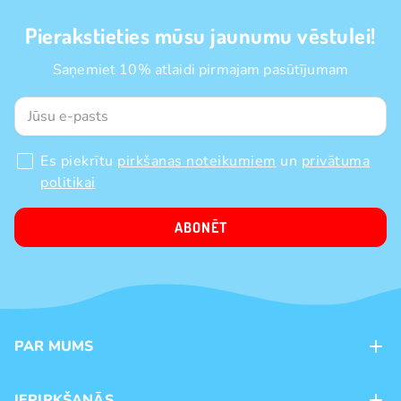
Pierakstieties mūsu jaunumu vēstulei!
Saņemiet 10% atlaidi pirmajam pasūtījumam
Es piekrītu
pirkšanas noteikumiem
un
privātuma
politikai
ABONĒT
PAR MUMS
Kontakti
IEPIRKŠANĀS