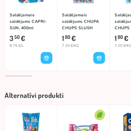
Saldējamais
Saldējamais
Saldēja
saldējums CAPRI-
saldējums CHUPA
saldēj
SUN, 400ml
CHUPS SLUSH
CHUPS
(STRAWBERRY),
(COLA),
3
€
1
€
1
€
50
80
80
250ml
8.75 €/L
7.20 €/KG
7.20 €/K
Alternatīvi produkti