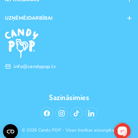
Veikali
Maksājumu veidi
UZŅĒMĒJDARBĪBAI
Piegāde
Preču zīmoli
Franšīze
Pirkšanas noteikumi
Vairumtirdzniecība
Privātuma politika
info@candypop.lv
Sazināsimies
© 2026 Candy POP - Visas tiesības aizsargātas