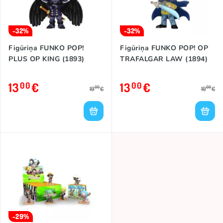
-32%
-32%
Figūriņa FUNKO POP!
Figūriņa FUNKO POP! OP
PLUS OP KING (1893)
TRAFALGAR LAW (1894)
13
€
13
€
00
00
00
00
19
€
19
€
-29%