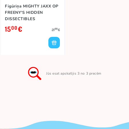
Figūriņa MIGHTY JAXX OP
FREENY'S HIDDEN
DISSECTIBLES
15
€
00
00
21
€
Jūs esat apskatījis 3 no 3 precēm