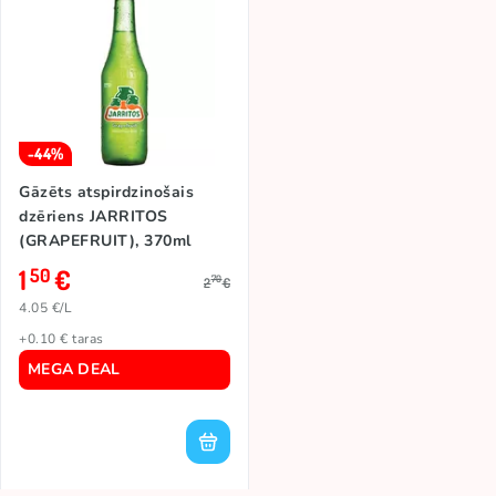
-44%
Gāzēts atspirdzinošais
dzēriens JARRITOS
(GRAPEFRUIT), 370ml
1
€
50
70
2
€
4.05 €/L
+0.10 € taras
MEGA DEAL