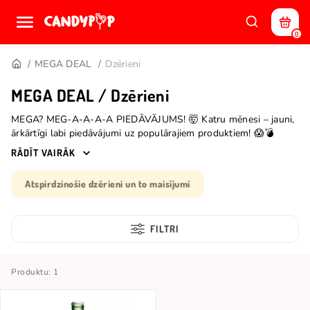
0
MEGA DEAL
Dzērieni
MEGA DEAL / Dzērieni
MEGA? MEG-A-A-A-A PIEDĀVĀJUMS! 🤯 Katru mēnesi – jauni,
ārkārtīgi labi piedāvājumi uz populārajiem produktiem! 😱💣
*Ierobežoti krājumi.
RĀDĪT VAIRĀK
Atspirdzinošie dzērieni un to maisījumi
FILTRI
Produktu: 1