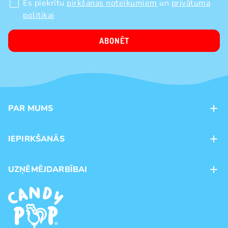
Es piekrītu
pirkšanas noteikumiem
un
privātuma
politikai
ABONĒT
PAR MUMS
Kontakti
IEPIRKŠANĀS
Veikali
Maksājumu veidi
UZŅĒMĒJDARBĪBAI
Piegāde
Preču zīmoli
Franšīze
Pirkšanas noteikumi
Vairumtirdzniecība
Privātuma politika