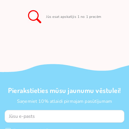
Jūs esat apskatījis 1 no 1 precēm
Pierakstieties mūsu jaunumu vēstulei!
Saņemiet 10% atlaidi pirmajam pasūtījumam