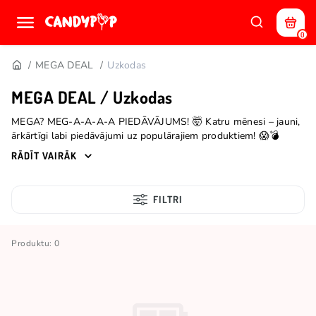
0
MEGA DEAL
Uzkodas
MEGA DEAL / Uzkodas
MEGA? MEG-A-A-A-A PIEDĀVĀJUMS! 🤯 Katru mēnesi – jauni,
ārkārtīgi labi piedāvājumi uz populārajiem produktiem! 😱💣
*Ierobežoti krājumi.
RĀDĪT VAIRĀK
FILTRI
Produktu: 0