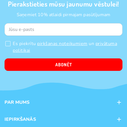
Pierakstieties mūsu jaunumu vēstulei!
Saņemiet 10% atlaidi pirmajam pasūtījumam
Es piekrītu
pirkšanas noteikumiem
un
privātuma
politikai
ABONĒT
PAR MUMS
Kontakti
IEPIRKŠANĀS
Veikali