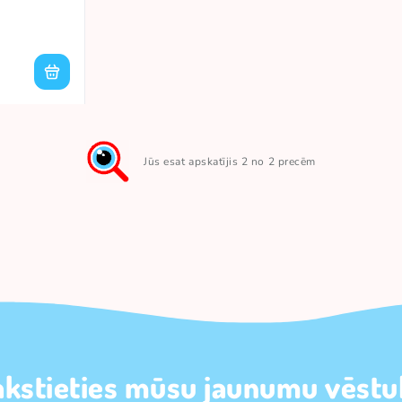
Jūs esat apskatījis 2 no 2 precēm
akstieties mūsu jaunumu vēstul