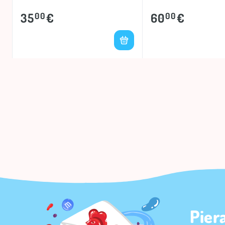
35
€
60
€
00
00
Pier