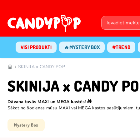
VISI PRODUKTI
🔥MYSTERY BOX
#TREND
SKINIJA x CANDY POP
SKINIJA x CANDY P
Dāvana tavās MAXI un MEGA kastēs! 🎁
Sākot no šodienas mūsu MAXI vai MEGA kastes pasūtījumiem, tu s
Mystery Box