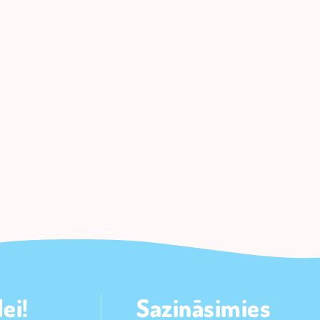
ei!
Sazināsimies