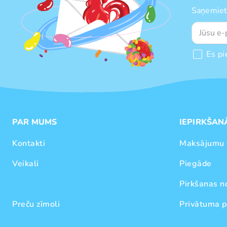
Saņemiet
Es pi
PAR MUMS
IEPIRKŠAN
Kontakti
Maksājumu 
Veikali
Piegāde
Pirkšanas n
Preču zīmoli
Privātuma p