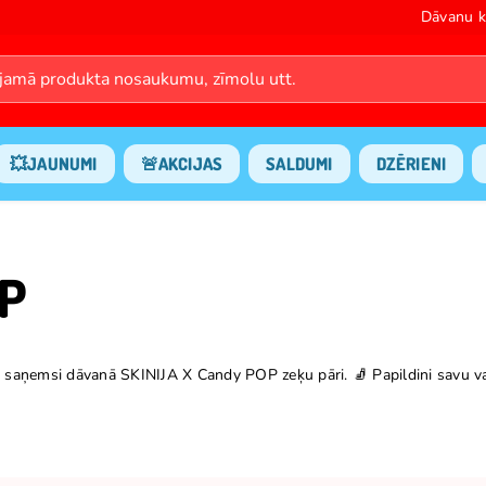
Dāvanu k
💥JAUNUMI
🚨AKCIJAS
SALDUMI
DZĒRIENI
OP
aņemsi dāvanā SKINIJA X Candy POP zeķu pāri. 🧦 Papildini savu vas