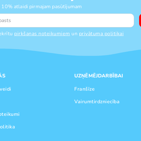
 10% atlaidi pirmajam pasūtījumam
ekrītu
pirkšanas noteikumiem
un
privātuma politikai
ĀS
UZŅĒMĒJDARBĪBAI
veidi
Franšīze
Vairumtirdzniecība
oteikumi
olitika