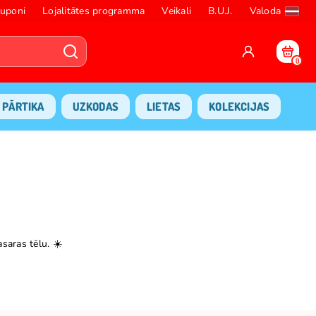
uponi
Lojalitātes programma
Veikali
B.U.J.
Valoda
0
PĀRTIKA
UZKODAS
LIETAS
KOLEKCIJAS
aras tēlu. ☀️