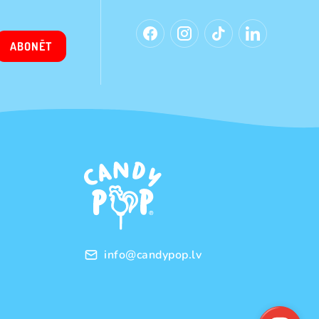
ABONĒT
info@candypop.lv