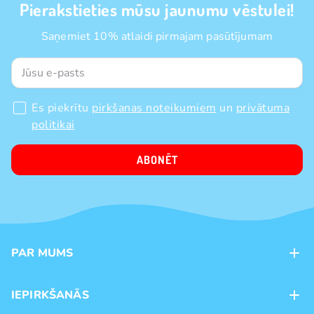
Pierakstieties mūsu jaunumu vēstulei!
Saņemiet 10% atlaidi pirmajam pasūtījumam
Es piekrītu
pirkšanas noteikumiem
un
privātuma
politikai
ABONĒT
PAR MUMS
Kontakti
IEPIRKŠANĀS
Veikali