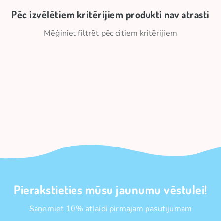
Pēc izvēlētiem kritērijiem produkti nav atrasti
Mēģiniet filtrēt pēc citiem kritērijiem
Pierakstieties mūsu jaunumu vēstulei!
Saņemiet 10% atlaidi pirmajam pasūtījumam