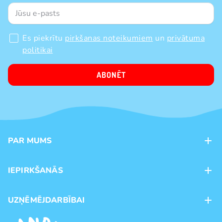
Es piekrītu
pirkšanas noteikumiem
un
privātuma
politikai
ABONĒT
PAR MUMS
Kontakti
IEPIRKŠANĀS
Veikali
Maksājumu veidi
UZŅĒMĒJDARBĪBAI
Piegāde
Preču zīmoli
Franšīze
Pirkšanas noteikumi