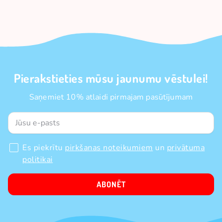
Pierakstieties mūsu jaunumu vēstulei!
Saņemiet 10% atlaidi pirmajam pasūtījumam
Es piekrītu
pirkšanas noteikumiem
un
privātuma
politikai
ABONĒT