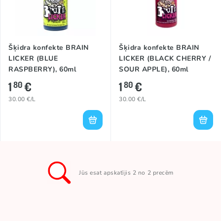
Šķidra konfekte BRAIN
Šķidra konfekte BRAIN
LICKER (BLUE
LICKER (BLACK CHERRY /
RASPBERRY), 60ml
SOUR APPLE), 60ml
1
€
1
€
80
80
30.00 €/L
30.00 €/L
Jūs esat apskatījis 2 no 2 precēm