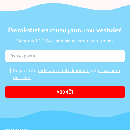
Pierakstieties mūsu jaunumu vēstulei!
Saņemiet 10% atlaidi pirmajam pasūtījumam
Es piekrītu
pirkšanas noteikumiem
un
privātuma
politikai
ABONĒT