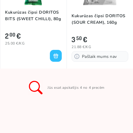
Kukurūzas čipsi DORITOS
Kukurūzas čipsi DORITOS
BITS (SWEET CHILLI), 80g
(SOUR CREAM), 160g
2
€
00
3
€
50
25.00 €/KG
21.88 €/KG
Pašlaik mums nav
Jūs esat apskatījis 4 no 4 precēm