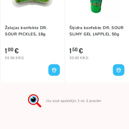
Želejas konfekte DR.
Šķidra konfekte DR. SOUR
SOUR PICKLES, 18g
SLIMY GEL (APPLE), 50g
1
€
1
€
00
50
55.56 €/KG
30.00 €/KG
Jūs esat apskatījis 2 no 2 precēm