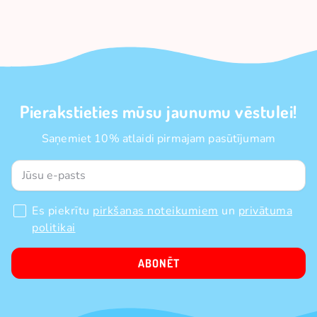
Pierakstieties mūsu jaunumu vēstulei!
Saņemiet 10% atlaidi pirmajam pasūtījumam
Es piekrītu
pirkšanas noteikumiem
un
privātuma
politikai
ABONĒT