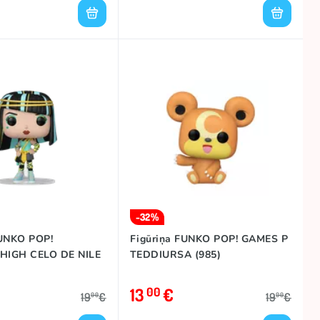
-32%
FUNKO POP!
Figūriņa FUNKO POP! GAMES P
HIGH CELO DE NILE
TEDDIURSA (985)
13
€
00
19
€
19
€
00
00