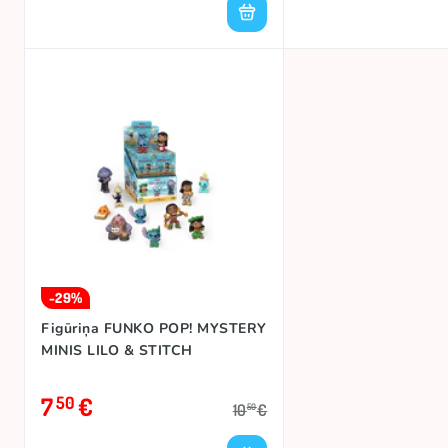
-29%
Figūriņa FUNKO POP! MYSTERY
MINIS LILO & STITCH
7
€
50
10
€
50