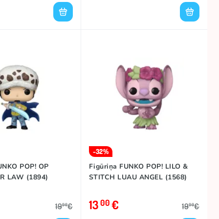
-32%
FUNKO POP! OP
Figūriņa FUNKO POP! LILO &
R LAW (1894)
STITCH LUAU ANGEL (1568)
13
€
00
19
€
19
€
00
00