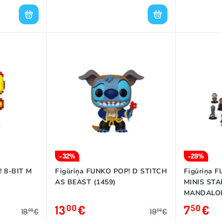
-32%
-29%
! 8-BIT M
Figūriņa FUNKO POP! D STITCH
Figūriņa 
AS BEAST (1459)
MINIS ST
MANDALO
13
€
7
€
00
50
19
€
19
€
00
00