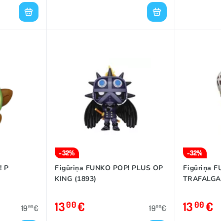
-32%
-32%
! P
Figūriņa FUNKO POP! PLUS OP
Figūriņa 
KING (1893)
TRAFALGA
13
€
13
€
00
00
19
€
19
€
00
00