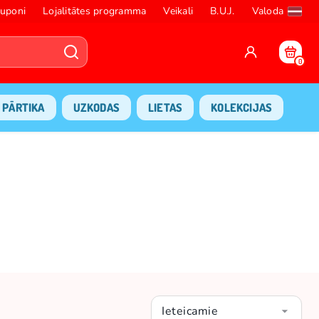
uponi
Lojalitātes programma
Veikali
B.U.J.
Valoda
0
PĀRTIKA
UZKODAS
LIETAS
KOLEKCIJAS
Ieteicamie