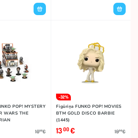
-32%
FUNKO POP! MYSTERY
Figūriņa FUNKO POP! MOVIES
AR WARS THE
BTM GOLD DISCO BARBIE
RIAN
(1445)
13
€
00
10
€
19
€
50
00