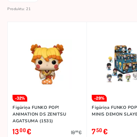
Produktu: 21
-32%
-29%
Figūriņa FUNKO POP!
Figūriņa FUNKO PO
ANIMATION DS ZENITSU
MINIS DEMON SLAY
AGATSUMA (1531)
13
€
7
€
00
50
19
€
00