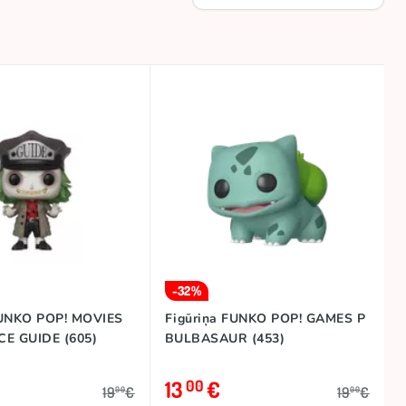
-32%
FUNKO POP! MOVIES
Figūriņa FUNKO POP! GAMES P
CE GUIDE (605)
BULBASAUR (453)
13
€
00
19
€
19
€
00
00