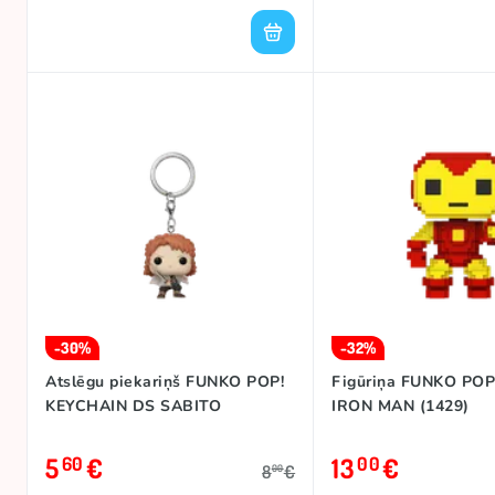
-30%
-32%
Atslēgu piekariņš FUNKO POP!
Figūriņa FUNKO POP
KEYCHAIN DS SABITO
IRON MAN (1429)
5
€
13
€
60
00
8
€
00