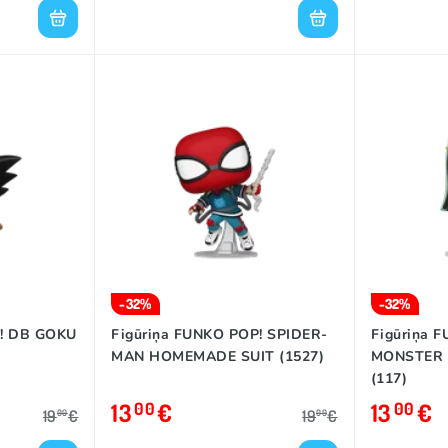
-32%
-32%
P! DB GOKU
Figūriņa FUNKO POP! SPIDER-
Figūriņa 
MAN HOMEMADE SUIT (1527)
MONSTER 
(117)
13
€
13
€
00
00
19
€
19
€
00
00