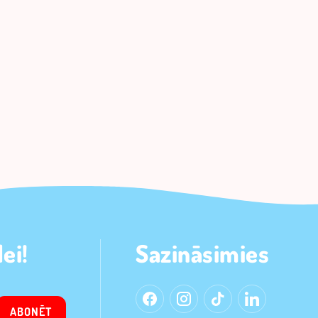
ei!
Sazināsimies
ABONĒT