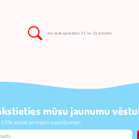
Jūs esat apskatījis 21 no 21 precēm
akstieties mūsu jaunumu vēstul
 10% atlaidi pirmajam pasūtījumam