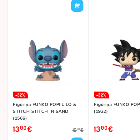
-32%
-32%
Figūriņa FUNKO POP! LILO &
Figūriņa FUNKO PO
STITCH STITCH IN SAND
(1922)
(1566)
13
€
13
€
00
00
19
€
00