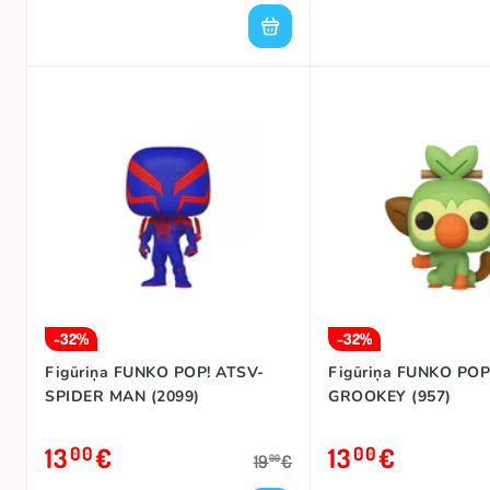
-32%
-32%
Figūriņa FUNKO POP! ATSV-
Figūriņa FUNKO POP
SPIDER MAN (2099)
GROOKEY (957)
13
€
13
€
00
00
19
€
00