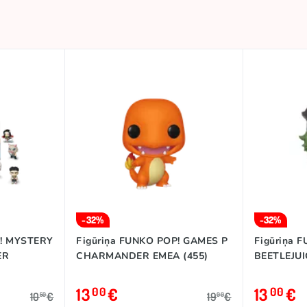
-32%
-32%
P! MYSTERY
Figūriņa FUNKO POP! GAMES P
Figūriņa 
ER
CHARMANDER EMEA (455)
BEETLEJUI
13
€
13
€
00
00
10
€
19
€
50
00