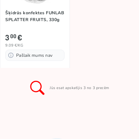
Šķidrās konfektes FUNLAB
SPLATTER FRUITS, 330g
3
€
00
9.09 €/KG
Pašlaik mums nav
Jūs esat apskatījis 3 no 3 precēm