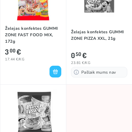
Želejas konfektes GUMMI
Želejas konfektes GUMMI
ZONE FAST FOOD MIX,
ZONE PIZZA XXL, 21g
172g
3
€
00
0
€
50
17.44 €/KG
23.81 €/KG
Pašlaik mums nav