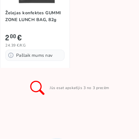
Želejas konfektes GUMMI
ZONE LUNCH BAG, 82g
2
€
00
24.39 €/KG
Pašlaik mums nav
Jūs esat apskatījis 3 no 3 precēm