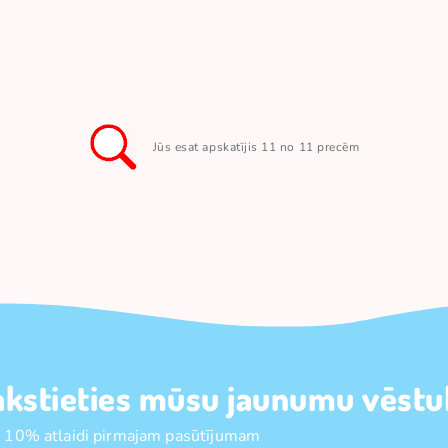
Jūs esat apskatījis 11 no 11 precēm
akstieties mūsu jaunumu vēstul
 10% atlaidi pirmajam pasūtījumam