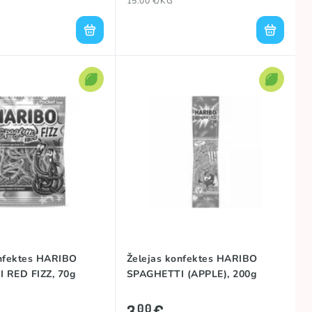
15.00 €/KG
onfektes HARIBO
Želejas konfektes HARIBO
 RED FIZZ, 70g
SPAGHETTI (APPLE), 200g
3
€
00