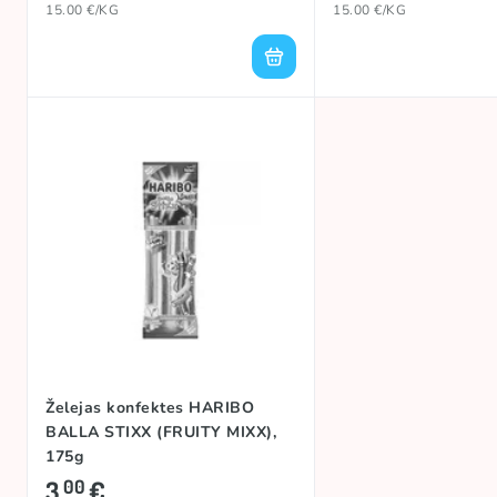
15.00 €/KG
15.00 €/KG
Želejas konfektes HARIBO
BALLA STIXX (FRUITY MIXX),
175g
3
€
00