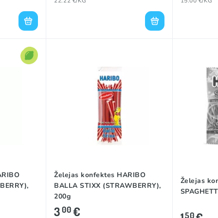
22.22 €/KG
15.00 €/KG
HARIBO
Želejas konfektes HARIBO
Želejas k
BERRY),
BALLA STIXX (STRAWBERRY),
SPAGHETTI
200g
3
€
00
1
€
50