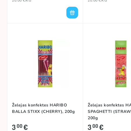
20.00 €/KG
20.00 €/KG
Želejas konfektes HARIBO
Želejas konfektes 
BALLA STIXX (CHERRY), 200g
SPAGHETTI (STRAW
200g
3
€
3
€
00
00