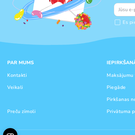
Es pi
PAR MUMS
IEPIRKŠAN
Kontakti
Maksājumu 
Veikali
Piegāde
Pirkšanas n
Preču zīmoli
Privātuma p