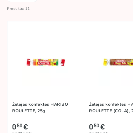
Produktu: 11
Želejas konfektes HARIBO
Želejas konfektes 
ROULETTE, 25g
ROULETTE (COLA), 
0
€
0
€
50
50