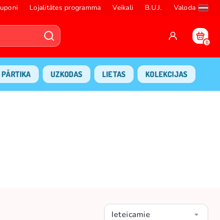
uponi
Lojalitātes programma
Veikali
B.U.J.
Valoda
0
PĀRTIKA
UZKODAS
LIETAS
KOLEKCIJAS
Ieteicamie