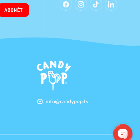
ABONĒT
info@candypop.lv