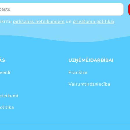
ekrītu
pirkšanas noteikumiem
un
privātuma politikai
ĀS
UZŅĒMĒJDARBĪBAI
veidi
Franšīze
Vairumtirdzniecība
oteikumi
olitika