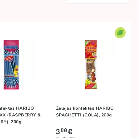
onfektes HARIBO
Želejas konfektes HARIBO
IXX (RASPBERRY &
SPAGHETTI (COLA), 200g
RY), 200g
3
€
00