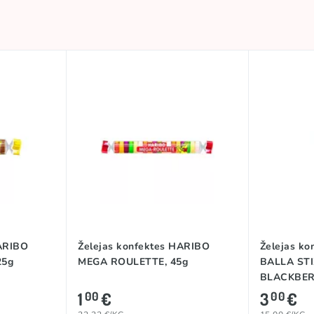
HARIBO
Želejas konfektes HARIBO
Želejas k
25g
MEGA ROULETTE, 45g
BALLA ST
BLACKBER
1
€
3
€
00
00