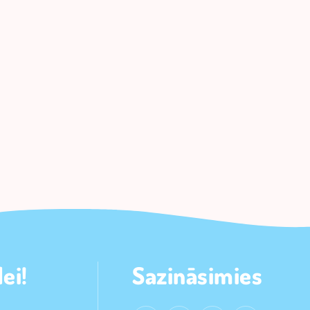
ei!
Sazināsimies