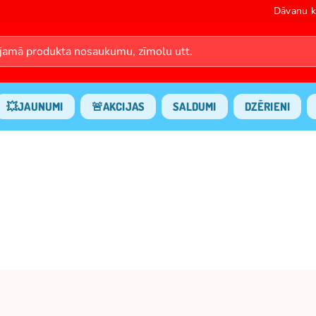
Dāvanu k
💥JAUNUMI
🚨AKCIJAS
SALDUMI
DZĒRIENI