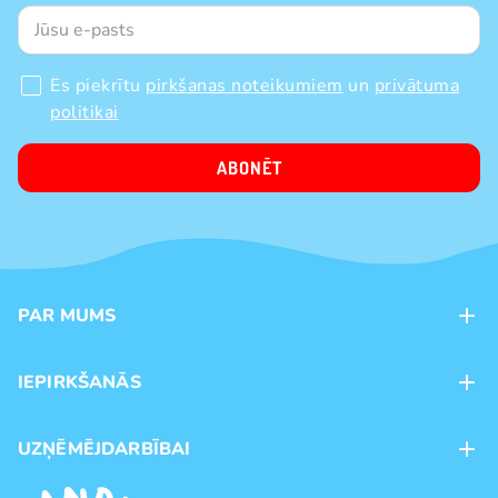
Es piekrītu
pirkšanas noteikumiem
un
privātuma
politikai
ABONĒT
PAR MUMS
Kontakti
IEPIRKŠANĀS
Veikali
Maksājumu veidi
UZŅĒMĒJDARBĪBAI
Piegāde
Preču zīmoli
Franšīze
Pirkšanas noteikumi