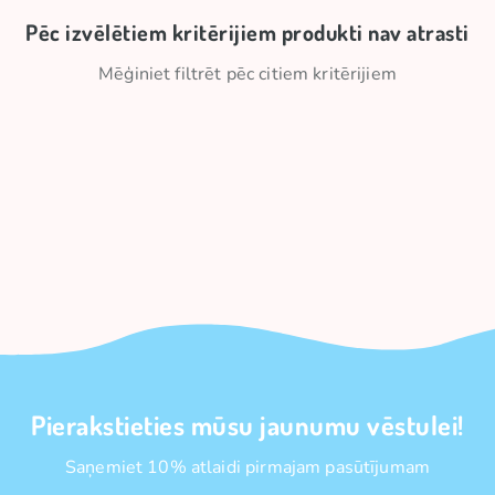
Pēc izvēlētiem kritērijiem produkti nav atrasti
Mēģiniet filtrēt pēc citiem kritērijiem
Pierakstieties mūsu jaunumu vēstulei!
Saņemiet 10% atlaidi pirmajam pasūtījumam