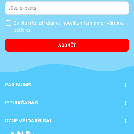
Es piekrītu
pirkšanas noteikumiem
un
privātuma
politikai
ABONĒT
PAR MUMS
Kontakti
IEPIRKŠANĀS
Veikali
Maksājumu veidi
UZŅĒMĒJDARBĪBAI
Piegāde
Preču zīmoli
Franšīze
Pirkšanas noteikumi