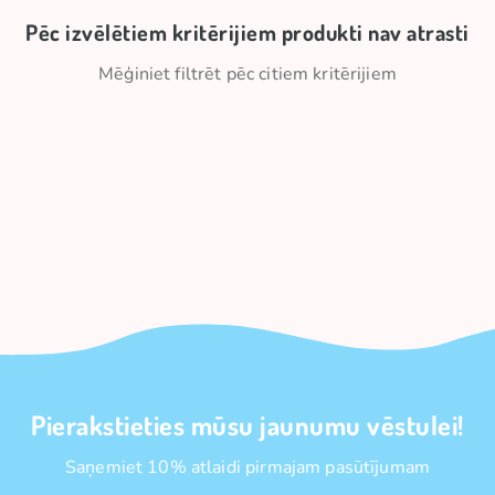
Pēc izvēlētiem kritērijiem produkti nav atrasti
Mēģiniet filtrēt pēc citiem kritērijiem
Pierakstieties mūsu jaunumu vēstulei!
Saņemiet 10% atlaidi pirmajam pasūtījumam