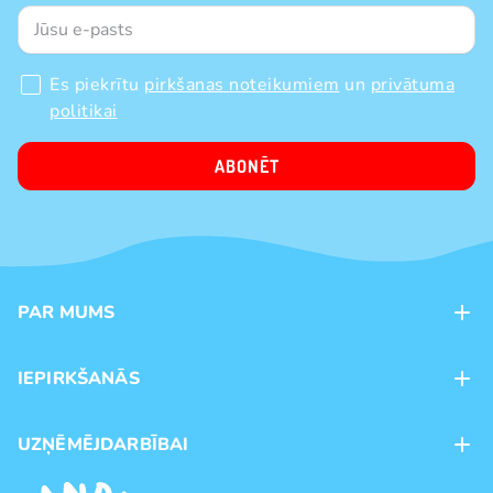
Es piekrītu
pirkšanas noteikumiem
un
privātuma
politikai
ABONĒT
PAR MUMS
Kontakti
IEPIRKŠANĀS
Veikali
Maksājumu veidi
UZŅĒMĒJDARBĪBAI
Piegāde
Preču zīmoli
Franšīze
Pirkšanas noteikumi