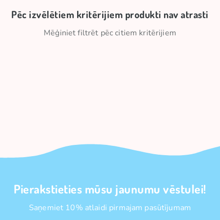
Pēc izvēlētiem kritērijiem produkti nav atrasti
Mēģiniet filtrēt pēc citiem kritērijiem
Pierakstieties mūsu jaunumu vēstulei!
Saņemiet 10% atlaidi pirmajam pasūtījumam