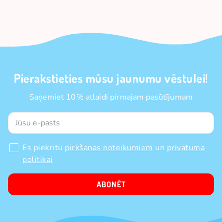
Pierakstieties mūsu jaunumu vēstulei!
Saņemiet 10% atlaidi pirmajam pasūtījumam
Es piekrītu
pirkšanas noteikumiem
un
privātuma
politikai
ABONĒT