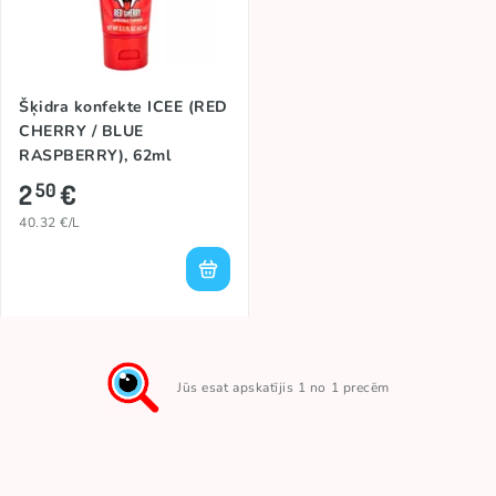
Šķidra konfekte ICEE (RED
CHERRY / BLUE
RASPBERRY), 62ml
2
€
50
40.32 €/L
Jūs esat apskatījis 1 no 1 precēm