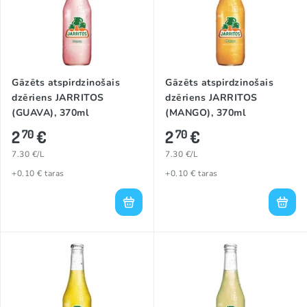
Gāzēts atspirdzinošais
Gāzēts atspirdzinošais
dzēriens JARRITOS
dzēriens JARRITOS
(GUAVA), 370ml
(MANGO), 370ml
2
€
2
€
70
70
7.30 €/L
7.30 €/L
+0.10 € taras
+0.10 € taras