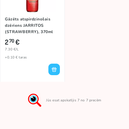
Gāzēts atspirdzinošais
dzēriens JARRITOS
(STRAWBERRY), 370ml
2
€
70
7.30 €/L
+0.10 € taras
Jūs esat apskatījis 7 no 7 precēm