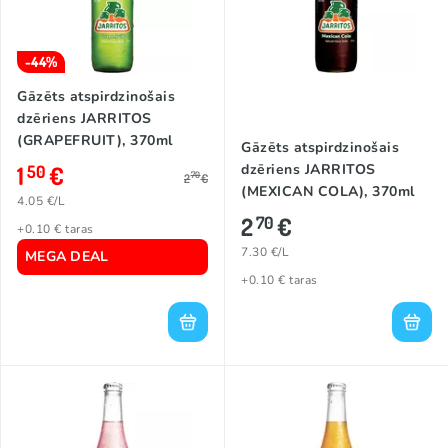
-44%
Gāzēts atspirdzinošais
dzēriens JARRITOS
(GRAPEFRUIT), 370ml
Gāzēts atspirdzinošais
1
€
dzēriens JARRITOS
50
70
2
€
(MEXICAN COLA), 370ml
4.05 €/L
2
€
70
+0.10 € taras
7.30 €/L
MEGA DEAL
+0.10 € taras