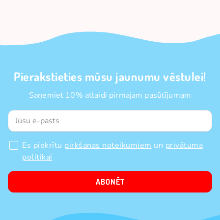
Pierakstieties mūsu jaunumu vēstulei!
Saņemiet 10% atlaidi pirmajam pasūtījumam
Es piekrītu
pirkšanas noteikumiem
un
privātuma
politikai
ABONĒT