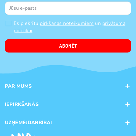
Es piekrītu
pirkšanas noteikumiem
un
privātuma
politikai
ABONĒT
PAR MUMS
Kontakti
IEPIRKŠANĀS
Veikali
Maksājumu veidi
UZŅĒMĒJDARBĪBAI
Piegāde
Preču zīmoli
Franšīze
Pirkšanas noteikumi