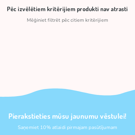
Pēc izvēlētiem kritērijiem produkti nav atrasti
Mēģiniet filtrēt pēc citiem kritērijiem
Pierakstieties mūsu jaunumu vēstulei!
Saņemiet 10% atlaidi pirmajam pasūtījumam