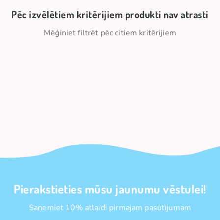
Pēc izvēlētiem kritērijiem produkti nav atrasti
Mēģiniet filtrēt pēc citiem kritērijiem
Pierakstieties mūsu jaunumu vēstulei!
Saņemiet 10% atlaidi pirmajam pasūtījumam