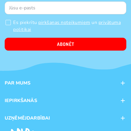
Es piekrītu
pirkšanas noteikumiem
un
privātuma
politikai
ABONĒT
PAR MUMS
Kontakti
IEPIRKŠANĀS
Veikali
Maksājumu veidi
UZŅĒMĒJDARBĪBAI
Piegāde
Preču zīmoli
Franšīze
Pirkšanas noteikumi