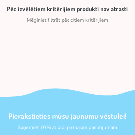
Pēc izvēlētiem kritērijiem produkti nav atrasti
Mēģiniet filtrēt pēc citiem kritērijiem
Pierakstieties mūsu jaunumu vēstulei!
Saņemiet 10% atlaidi pirmajam pasūtījumam