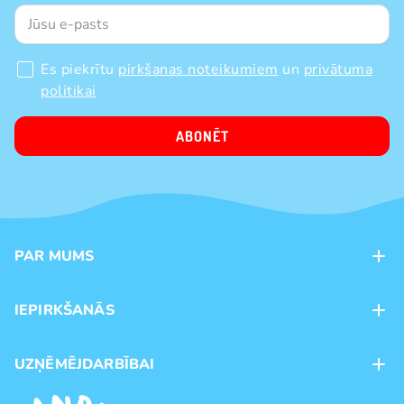
Es piekrītu
pirkšanas noteikumiem
un
privātuma
politikai
ABONĒT
PAR MUMS
Kontakti
IEPIRKŠANĀS
Veikali
Maksājumu veidi
UZŅĒMĒJDARBĪBAI
Piegāde
Preču zīmoli
Franšīze
Pirkšanas noteikumi