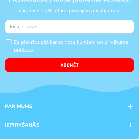
Saņemiet 10% atlaidi pirmajam pasūtījumam
Es piekrītu
pirkšanas noteikumiem
un
privātuma
politikai
ABONĒT
PAR MUMS
Kontakti
IEPIRKŠANĀS
Veikali
Maksājumu veidi