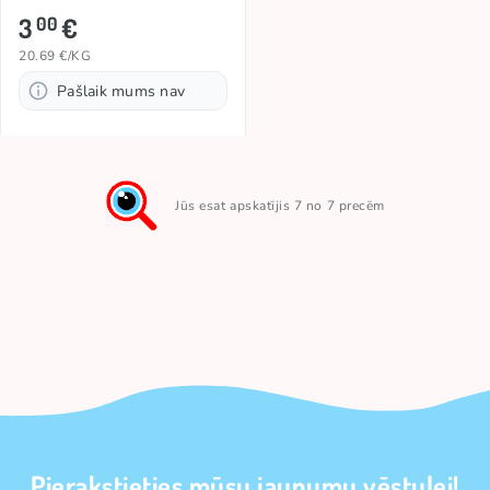
3
€
00
20.69 €/KG
Pašlaik mums nav
Jūs esat apskatījis 7 no 7 precēm
Pierakstieties mūsu jaunumu vēstulei!