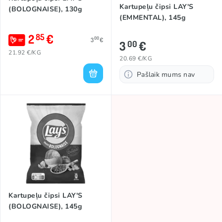
Kartupeļu čipsi LAY'S
(BOLOGNAISE), 130g
(EMMENTAL), 145g
2
€
85
00
3
€
3
€
00
21.92 €/KG
20.69 €/KG
Pašlaik mums nav
Kartupeļu čipsi LAY'S
(BOLOGNAISE), 145g