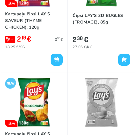
-5%
Kartupeļu čipsi LAY'S
Čipsi LAY'S 3D BUGLES
SAVEUR (THYME
(FROMAGE), 85g
CHICKEN), 120g
2
€
19
2
€
30
30
2
€
18.25 €/KG
27.06 €/KG
-5%
Kartupeļu čipsi LAY'S