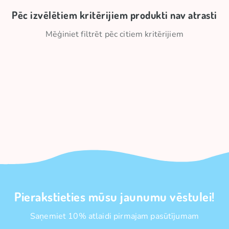
Pēc izvēlētiem kritērijiem produkti nav atrasti
Mēģiniet filtrēt pēc citiem kritērijiem
Pierakstieties mūsu jaunumu vēstulei!
Saņemiet 10% atlaidi pirmajam pasūtījumam