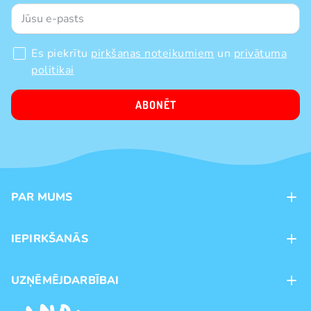
Es piekrītu
pirkšanas noteikumiem
un
privātuma
politikai
ABONĒT
PAR MUMS
Kontakti
IEPIRKŠANĀS
Veikali
Maksājumu veidi
UZŅĒMĒJDARBĪBAI
Piegāde
Preču zīmoli
Franšīze
Pirkšanas noteikumi