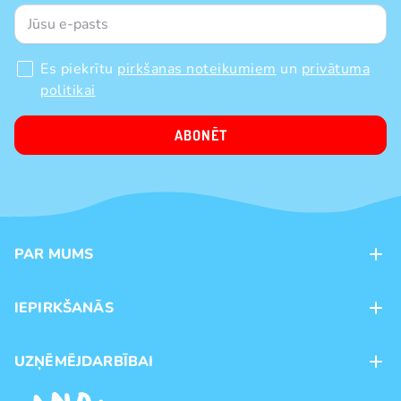
Es piekrītu
pirkšanas noteikumiem
un
privātuma
politikai
ABONĒT
PAR MUMS
Kontakti
IEPIRKŠANĀS
Veikali
Maksājumu veidi
UZŅĒMĒJDARBĪBAI
Piegāde
Preču zīmoli
Franšīze
Pirkšanas noteikumi