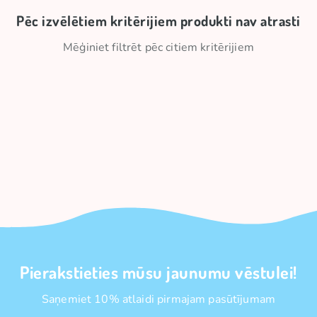
Pēc izvēlētiem kritērijiem produkti nav atrasti
Mēģiniet filtrēt pēc citiem kritērijiem
Pierakstieties mūsu jaunumu vēstulei!
Saņemiet 10% atlaidi pirmajam pasūtījumam