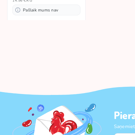
14.56 €/KG
Pašlaik mums nav
Pier
Saņemiet