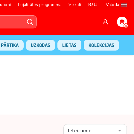
uponi
Lojalitātes programma
Veikali
B.U.J.
Valoda
0
PĀRTIKA
UZKODAS
LIETAS
KOLEKCIJAS
Ieteicamie