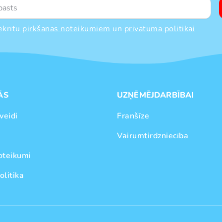
ekrītu
pirkšanas noteikumiem
un
privātuma politikai
ĀS
UZŅĒMĒJDARBĪBAI
veidi
Franšīze
Vairumtirdzniecība
oteikumi
olitika