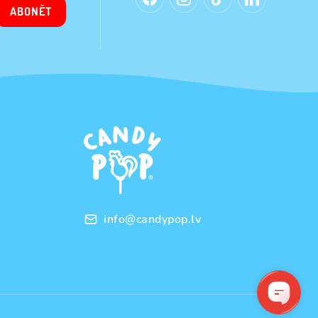
ABONĒT
info@candypop.lv