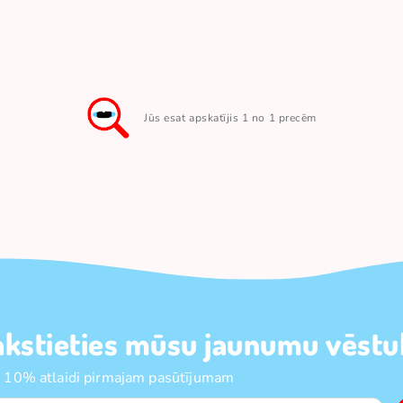
Jūs esat apskatījis 1 no 1 precēm
akstieties mūsu jaunumu vēstul
 10% atlaidi pirmajam pasūtījumam