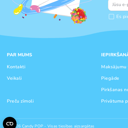
Es pi
PAR MUMS
IEPIRKŠAN
Kontakti
Maksājumu 
Veikali
Piegāde
Pirkšanas n
Preču zīmoli
Privātuma p
© 2026 Candy POP - Visas tiesības aizsargātas