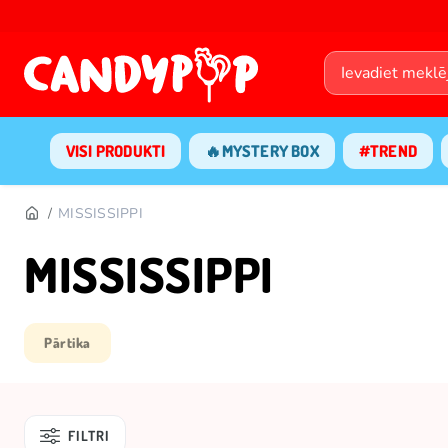
VISI PRODUKTI
🔥MYSTERY BOX
#TREND
MISSISSIPPI
MISSISSIPPI
Pārtika
FILTRI