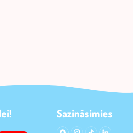
ei!
Sazināsimies