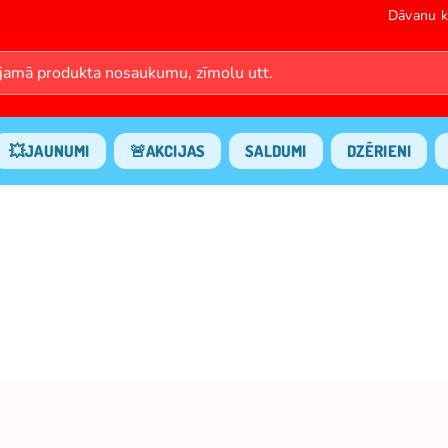
Dāvanu k
💥JAUNUMI
🚨AKCIJAS
SALDUMI
DZĒRIENI