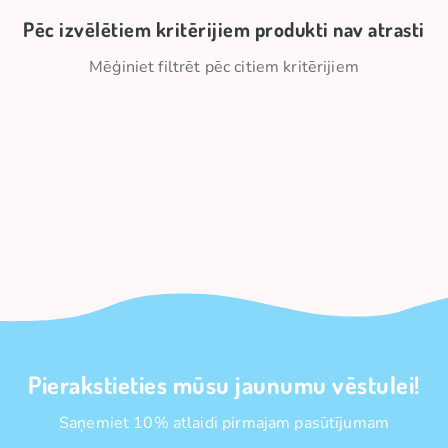
Pēc izvēlētiem kritērijiem produkti nav atrasti
Mēģiniet filtrēt pēc citiem kritērijiem
Pierakstieties mūsu jaunumu vēstulei!
Saņemiet 10% atlaidi pirmajam pasūtījumam