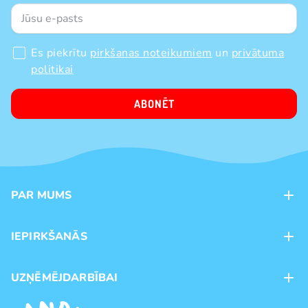
Es piekrītu
pirkšanas noteikumiem
un
privātuma
politikai
ABONĒT
PAR MUMS
Kontakti
IEPIRKŠANĀS
Veikali
Maksājumu veidi
UZŅĒMĒJDARBĪBAI
Piegāde
Preču zīmoli
Franšīze
Pirkšanas noteikumi