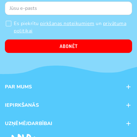
Es piekrītu
pirkšanas noteikumiem
un
privātuma
politikai
ABONĒT
PAR MUMS
Kontakti
IEPIRKŠANĀS
Veikali
Maksājumu veidi
UZŅĒMĒJDARBĪBAI
Piegāde
Preču zīmoli
Franšīze
Pirkšanas noteikumi