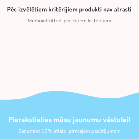
Pēc izvēlētiem kritērijiem produkti nav atrasti
Mēģiniet filtrēt pēc citiem kritērijiem
Pierakstieties mūsu jaunumu vēstulei!
Saņemiet 10% atlaidi pirmajam pasūtījumam